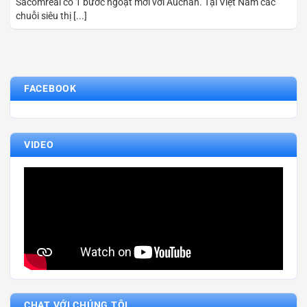
Sacomreal có 1 bước ngoặt mới với Auchan. Tại Việt Nam các
chuỗi siêu thị [...]
FACEBOOK
VIDEO
CHAT VỚI CHÚNG TÔI