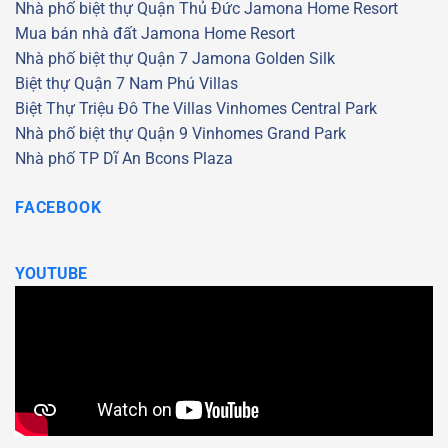
Nhà phố biệt thự Quận Thủ Đức
Jamona Home Resort
Mua bán nhà đất Jamona Home Resort
Nhà phố biệt thự Quận 7
Jamona Golden Silk
Biệt thự Quận 7
Nam Phú Villas
Biệt Thự Triệu Đô
The Villas
Vinhomes Central Park
Nhà phố biệt thự Quận 9
Vinhomes Grand Park
Nhà phố TP Dĩ An
Bcons Plaza
FACEBOOK
YOUTUBE