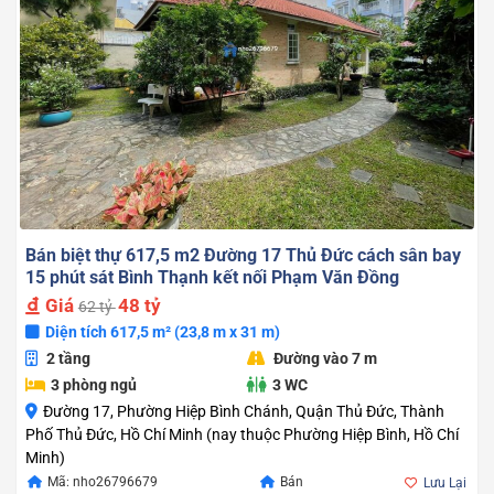
Bán biệt thự 617,5 m2 Đường 17 Thủ Đức cách sân bay
15 phút sát Bình Thạnh kết nối Phạm Văn Đồng
Giá
48 tỷ
62 tỷ
Diện tích 617,5 m² (23,8 m x 31 m)
2 tầng
Đường vào 7 m
3 phòng ngủ
3 WC
Đường 17, Phường Hiệp Bình Chánh, Quận Thủ Đức, Thành
Phố Thủ Đức, Hồ Chí Minh (nay thuộc Phường Hiệp Bình, Hồ Chí
Minh)
Giá
Giá
Mã: nho26796679
Bán
Lưu Lại