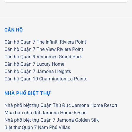
gốc
hiện
là:
tại
62.000.000.000
là:
48.000.000.000
CĂN HỘ
Căn hộ Quận 7
The Infiniti Riviera Point
Căn hộ Quận 7
The View Riviera Point
Căn hộ Quận 9
Vinhomes Grand Park
Căn hộ Quận 7
Luxury Home
Căn hộ Quận 7
Jamona Heights
Căn hộ Quận 10
Charmington La Pointe
NHÀ PHỐ BIỆT THỰ
Nhà phố biệt thự Quận Thủ Đức
Jamona Home Resort
Mua bán nhà đất Jamona Home Resort
Nhà phố biệt thự Quận 7
Jamona Golden Silk
Biệt thự Quận 7
Nam Phú Villas