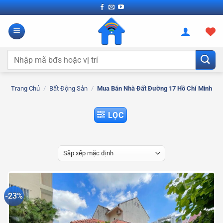
Bỏ
qua
nội
dung
Tìm
kiếm:
Trang Chủ
/
Bất Động Sản
/
Mua Bán Nhà Đất Đường 17 Hồ Chí Minh
LỌC
-23%