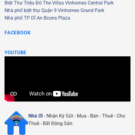
Biệt Thự Triệu Đô
The Villas
Vinhomes Central Park
Nhà phố biệt thự Quận 9
Vinhomes Grand Park
Nhà phố TP Dĩ An
Bcons Plaza
FACEBOOK
YOUTUBE
Nhà Ơi
- Nhận Ký Gửi - Mua - Bán - Thuê - Cho
Thuê - Bất Động Sản.