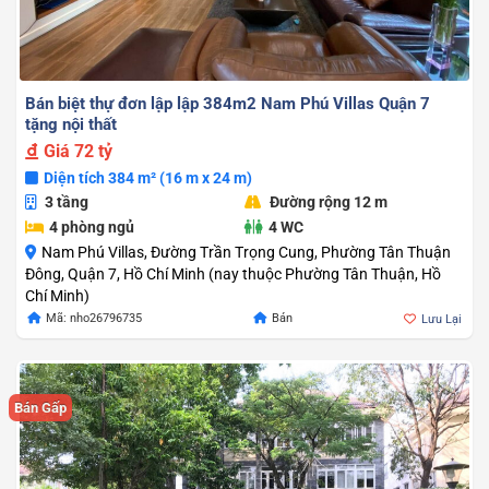
Bán biệt thự đơn lập lập 384m2 Nam Phú Villas Quận 7
tặng nội thất
Giá
72 tỷ
Diện tích 384 m² (16 m x 24 m)
3 tầng
Đường rộng 12 m
4 phòng ngủ
4 WC
Nam Phú Villas, Đường Trần Trọng Cung, Phường Tân Thuận
Đông, Quận 7, Hồ Chí Minh (nay thuộc Phường Tân Thuận, Hồ
Chí Minh)
Mã: nho26796735
Bán
Lưu Lại
Bán Gấp