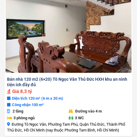
Bán nhà 120 m2 (6×20) Tô Ngọc Vân Thủ Đức HXH khu an ninh
tiện ích đầy đủ
Giá
8,3 tỷ
Diện tích 120 m² (6 m x 20 m)
Công nhận 100 m²
2 tầng
Đường vào 4 m
3 phòng ngủ
3 WC
Đường Tô Ngọc Vân, Phường Tam Phú, Quận Thủ Đức, Thành Phố
Thủ Đức, Hồ Chí Minh (nay thuộc Phường Tam Bình, Hồ Chí Minh)