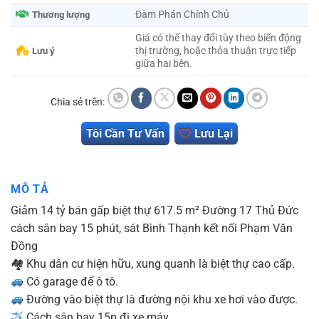
Đàm Phán Chính Chủ
Thương lượng
Giá có thể thay đổi tùy theo biến động
thị trường, hoặc thỏa thuận trực tiếp
Lưu ý
giữa hai bên.
Chia sẻ trên:
Giá
Giá
Tôi Cần Tư Vấn
Lưu Lại
gốc
hiện
là:
tại
62.000.000.000 ₫.
là:
MÔ TẢ
48.000.000.000 ₫.
Giảm 14 tỷ bán gấp biệt thự 617.5 m² Đường 17 Thủ Đức
cách sân bay 15 phút, sát Bình Thạnh kết nối Phạm Văn
Đồng
🏘 Khu dân cư hiện hữu, xung quanh là biệt thự cao cấp.
Có garage để ô tô.
Đường vào biệt thự là đường nội khu xe hơi vào được.
Cách sân bay 15p đi xe máy.