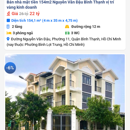
Bán nhà mặt tiền 154m2 Nguyễn Văn Đậu Bình Thạnh vị trí
vàng kinh doanh
Giá
22 tỷ
26 tỷ
Diện tích 154,1 m² (4 m x 35 m x 4,75 m)
2 tầng
Đường rộng 12 m
3 phòng ngủ
3 WC
Đường Nguyễn Văn Đậu, Phường 11, Quận Bình Thạnh, Hồ Chí Minh
(nay thuộc Phường Bình Lợi Trung, Hồ Chí Minh)
-6%