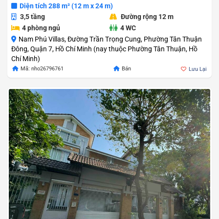
Diện tích 288 m² (12 m x 24 m)
3,5 tầng
Đường rộng 12 m
4 phòng ngủ
4 WC
Nam Phú Villas, Đường Trần Trọng Cung, Phường Tân Thuận
Đông, Quận 7, Hồ Chí Minh (nay thuộc Phường Tân Thuận, Hồ
Chí Minh)
Mã: nho26796761
Bán
Lưu Lại