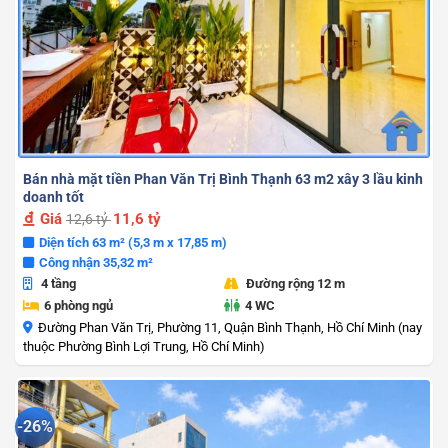
Bán nhà mặt tiền Phan Văn Trị Bình Thạnh 63 m2 xây 3 lầu kinh
doanh tốt
Giá
11,6 tỷ
12,6 tỷ
Diện tích 63 m² (5,3 m x 17,85 m)
Công nhận 35,32 m²
4 tầng
Đường rộng 12 m
6 phòng ngủ
4 WC
Đường Phan Văn Trị, Phường 11, Quận Bình Thạnh, Hồ Chí Minh (nay
thuộc Phường Bình Lợi Trung, Hồ Chí Minh)
-26%