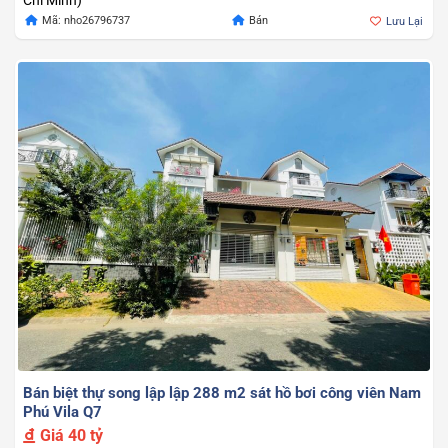
Giá
Giá
Mã: nho26796737
Bán
Lưu Lại
gốc
hiện
là:
tại
45.000.000.000 
là:
42.000.000.000 
Bán biệt thự song lập lập 288 m2 sát hồ bơi công viên Nam
Phú Vila Q7
Giá
40 tỷ