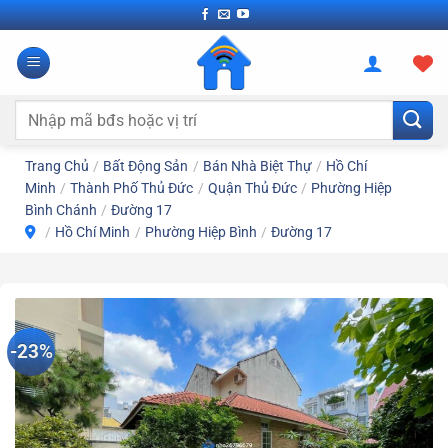
Bỏ
qua
nội
dung
Tìm
kiếm:
Trang Chủ
/
Bất Động Sản
/
Bán Nhà Biệt Thự
/
Hồ Chí
Minh
/
Thành Phố Thủ Đức
/
Quận Thủ Đức
/
Phường Hiệp
Bình Chánh
/
Đường 17
/
Hồ Chí Minh
/
Phường Hiệp Bình
/
Đường 17
-23%