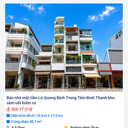
Bán nhà mặt tiền Lê Quang Định Trung Tâm Bình Thạnh khu
sầm uất hiếm có
Giá
17,5 tỷ
Diện tích 60 m² (3,4 m x 17,5 m)
Công nhận 45,7 m²
6,5 tầng
Đường rộng 20 m