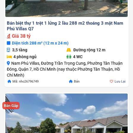
Bán biệt thự 1 trệt 1 lửng 2 lầu 288 m2 thoáng 3 mặt Nam
Phú Villas Q7
Giá
38 tỷ
Diện tích 288 m² (12 m x 24 m)
3,5 tầng
Đường rộng 12 m
4 phòng ngủ
4 WC
Nam Phú Villas, Đường Trần Trọng Cung, Phường Tân Thuận
Đông, Quận 7, Hồ Chí Minh (nay thuộc Phường Tân Thuận, Hồ
Chí Minh)
Mã: nho26796749
Bán
Lưu Lại
Bán Gấp