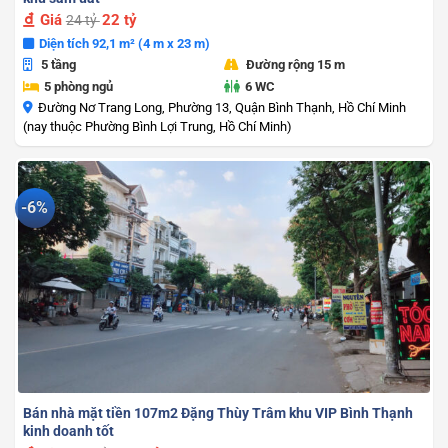
Giá
22 tỷ
24 tỷ
Diện tích 92,1 m² (4 m x 23 m)
5 tầng
Đường rộng 15 m
5 phòng ngủ
6 WC
Đường Nơ Trang Long, Phường 13, Quận Bình Thạnh, Hồ Chí Minh
(nay thuộc Phường Bình Lợi Trung, Hồ Chí Minh)
-6%
Bán nhà mặt tiền 107m2 Đặng Thùy Trâm khu VIP Bình Thạnh
kinh doanh tốt