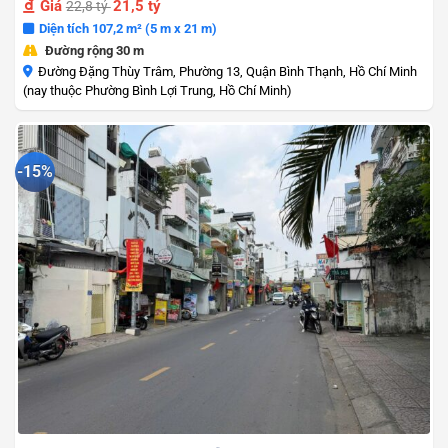
Giá
21,5 tỷ
22,8 tỷ
Diện tích 107,2 m² (5 m x 21 m)
Đường rộng 30 m
Đường Đặng Thùy Trâm, Phường 13, Quận Bình Thạnh, Hồ Chí Minh
(nay thuộc Phường Bình Lợi Trung, Hồ Chí Minh)
-15%