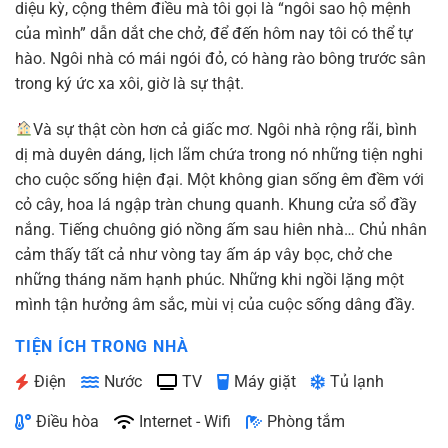
diệu kỳ, cộng thêm điều mà tôi gọi là “ngôi sao hộ mệnh
của mình” dẫn dắt che chở, để đến hôm nay tôi có thể tự
hào. Ngôi nhà có mái ngói đỏ, có hàng rào bông trước sân
trong ký ức xa xôi, giờ là sự thật.
Và sự thật còn hơn cả giấc mơ. Ngôi nhà rộng rãi, bình
dị mà duyên dáng, lịch lãm chứa trong nó những tiện nghi
cho cuộc sống hiện đại. Một không gian sống êm đềm với
cỏ cây, hoa lá ngập tràn chung quanh. Khung cửa sổ đầy
nắng. Tiếng chuông gió nồng ấm sau hiên nhà… Chủ nhân
cảm thấy tất cả như vòng tay ấm áp vây bọc, chở che
những tháng năm hạnh phúc. Những khi ngồi lặng một
mình tận hưởng âm sắc, mùi vị của cuộc sống dâng đầy.
TIỆN ÍCH TRONG NHÀ
Điện
Nước
TV
Máy giặt
Tủ lạnh
Điều hòa
Internet - Wifi
Phòng tắm