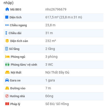
nhập)
nho26796679
Mã BĐS
617,5 m² (23,8 m x 31 m)
Diện tích
23,8 m
Chiều ngang
31 m
Chiều dài
232 m²
Diện tích sàn
2 tầng
Số tầng
3 phòng
Phòng ngủ
3 WC
Phòng tắm/ vệ sinh
Nội Thất Đầy Đủ
Nội thất
1 gara
Gara xe
7 m
Đường vào
Đông
Hướng nhà
Sổ Đỏ/ Sổ Hồng
Pháp lý