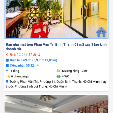
Bán nhà mặt tiền Phan Văn Trị Bình Thạnh 63 m2 xây 3 lầu kinh
doanh tốt
Giá
11,6 tỷ
12,6 tỷ
Diện tích 63 m² (5,3 m x 17,85 m)
Công nhận 35,32 m²
4 tầng
Đường rộng 12 m
6 phòng ngủ
4 WC
Đường Phan Văn Trị, Phường 11, Quận Bình Thạnh, Hồ Chí Minh (nay
thuộc Phường Bình Lợi Trung, Hồ Chí Minh)