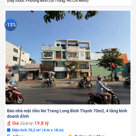
(nay thuộc Phường Bình Lợi Trung, Hồ Chí Minh)
-13%
Bán nhà mặt tiền Nơ Trang Long Bình Thạnh 70m2, 4 tầng kinh
doanh đỉnh
Giá
19,8 tỷ
22,8 tỷ
Diện tích 70,2 m² (4 m x 18 m)