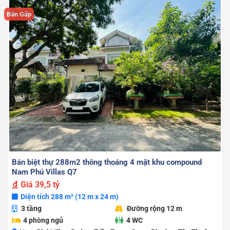
Bán Gấp
Bán biệt thự 288m2 thông thoáng 4 mặt khu compound
Nam Phú Villas Q7
Giá
39,5 tỷ
Diện tích 288 m² (12 m x 24 m)
3 tầng
Đường rộng 12 m
4 phòng ngủ
4 WC