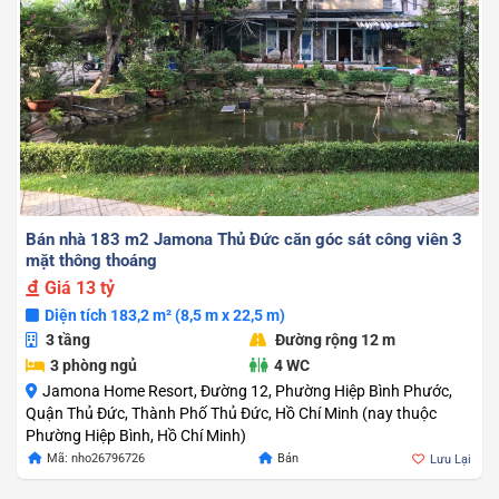
Bán nhà 183 m2 Jamona Thủ Đức căn góc sát công viên 3
mặt thông thoáng
Giá
13 tỷ
Diện tích 183,2 m² (8,5 m x 22,5 m)
3 tầng
Đường rộng 12 m
3 phòng ngủ
4 WC
Jamona Home Resort, Đường 12, Phường Hiệp Bình Phước,
Quận Thủ Đức, Thành Phố Thủ Đức, Hồ Chí Minh (nay thuộc
Phường Hiệp Bình, Hồ Chí Minh)
Mã: nho26796726
Bán
Lưu Lại