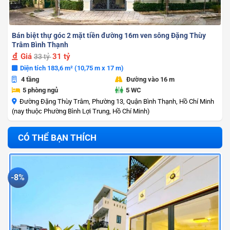
Bán biệt thự góc 2 mặt tiền đường 16m ven sông Đặng Thùy
Trâm Bình Thạnh
Giá
31 tỷ
33 tỷ
Diện tích 183,6 m² (10,75 m x 17 m)
4 tầng
Đường vào 16 m
5 phòng ngủ
5 WC
Đường Đặng Thùy Trâm, Phường 13, Quận Bình Thạnh, Hồ Chí Minh
(nay thuộc Phường Bình Lợi Trung, Hồ Chí Minh)
CÓ THỂ BẠN THÍCH
-8%