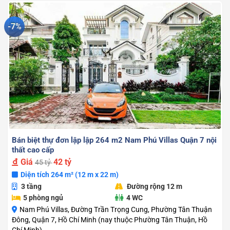
-7%
Bán biệt thự đơn lập lập 264 m2 Nam Phú Villas Quận 7 nội
thất cao cấp
Giá
42 tỷ
45 tỷ
Diện tích 264 m² (12 m x 22 m)
3 tầng
Đường rộng 12 m
5 phòng ngủ
4 WC
Nam Phú Villas, Đường Trần Trọng Cung, Phường Tân Thuận
Đông, Quận 7, Hồ Chí Minh (nay thuộc Phường Tân Thuận, Hồ
Chí Minh)