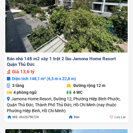
Bán nhà 148 m2 xây 1 trệt 2 lầu Jamona Home Resort
Quận Thủ Đức
Giá
13,6 tỷ
Diện tích 148,1 m² (6,5 m x 22,8 m)
3 tầng
Đường rộng 12 m
4 phòng ngủ
4 WC
Jamona Home Resort, Đường 12, Phường Hiệp Bình Phước,
Quận Thủ Đức, Thành Phố Thủ Đức, Hồ Chí Minh (nay thuộc
Phường Hiệp Bình, Hồ Chí Minh)
Mã: nho26796724
Bán
Lưu Lại