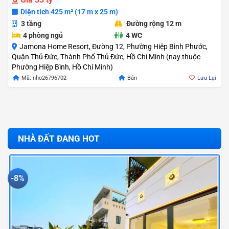
Diện tích 425 m² (17 m x 25 m)
3 tầng
Đường rộng 12 m
4 phòng ngủ
4 WC
Jamona Home Resort, Đường 12, Phường Hiệp Bình Phước,
Quận Thủ Đức, Thành Phố Thủ Đức, Hồ Chí Minh (nay thuộc
Phường Hiệp Bình, Hồ Chí Minh)
Mã: nho26796702
Bán
Lưu Lại
NHÀ ĐẤT ĐANG HOT
-8%