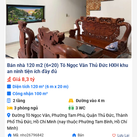
Bán nhà 120 m2 (6×20) Tô Ngọc Vân Thủ Đức HXH khu
an ninh tiện ích đầy đủ
Giá
8,3 tỷ
Diện tích 120 m² (6 m x 20 m)
Công nhận 100 m²
2 tầng
Đường vào 4 m
3 phòng ngủ
3 WC
Đường Tô Ngọc Vân, Phường Tam Phú, Quận Thủ Đức, Thành
Phố Thủ Đức, Hồ Chí Minh (nay thuộc Phường Tam Bình, Hồ Chí
Minh)
Mã: nho26796842
Bán
Lưu Lại