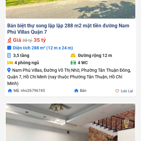
Bán biệt thự song lập lập 288 m2 mặt tiền đường Nam
Phú Villas Quận 7
Giá
35 tỷ
38 tỷ
Diện tích 288 m² (12 m x 24 m)
3,5 tầng
Đường rộng 12 m
4 phòng ngủ
4 WC
Nam Phú Villas, Đường Võ Thị Nhờ, Phường Tân Thuận Đông,
Quận 7, Hồ Chí Minh (nay thuộc Phường Tân Thuận, Hồ Chí
Minh)
Giá
Giá
Mã: nho26796745
Bán
Lưu Lại
gốc
hiện
là:
tại
38.000.000.000
là:
35.000.000.000