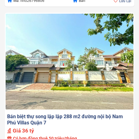
Giá
Giá
Mã: nho26796806
Bán
Lưu Lại
gốc
hiện
là:
tại
33.000.000.000
là:
31.000.000.000
Bán biệt thự song lập lập 288 m2 đường nội bộ Nam
Phú Villas Quận 7
Giá
36 tỷ
Có hợp đồng thuê 50 triệu/tháng