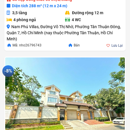
Diện tích 288 m² (12 m x 24 m)
3,5 tầng
Đường rộng 12 m
4 phòng ngủ
4 WC
Nam Phú Villas, Đường Võ Thị Nhờ, Phường Tân Thuận Đông,
Quận 7, Hồ Chí Minh (nay thuộc Phường Tân Thuận, Hồ Chí
Minh)
Mã: nho26796743
Bán
Lưu Lại
-8%