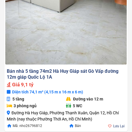
Bán nhà 5 tầng 74m2 Hà Huy Giáp sát Gò Vấp đường
12m giáp Quốc Lộ 1A
Giá
9,1 tỷ
Diện tích 74,1 m² (4,15 m x 16 m x 6 m)
5 tầng
Đường vào 12 m
3 phòng ngủ
5 WC
Đường Hà Huy Giáp, Phường Thạnh Xuân, Quận 12, Hồ Chí
Minh (nay thuộc Phường Thới An, Hồ Chí Minh)
Mã: nho26796812
Bán
Lưu Lại