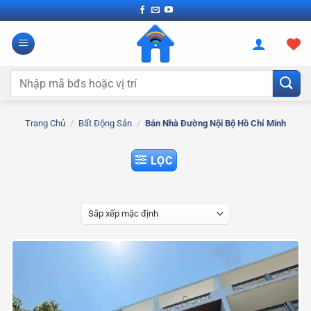
Bỏ
qua
nội
dung
Tìm
kiếm:
Trang Chủ
/
Bất Động Sản
/
Bán Nhà Đường Nội Bộ Hồ Chí Minh
LỌC