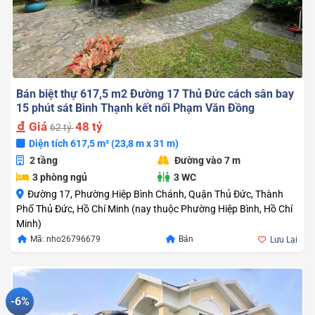
Bán biệt thự 617,5 m2 Đường 17 Thủ Đức cách sân bay
15 phút sát Bình Thạnh kết nối Phạm Văn Đồng
Giá
48 tỷ
62 tỷ
Diện tích 617,5 m² (23,8 m x 31 m)
2 tầng
Đường vào 7 m
3 phòng ngủ
3 WC
Đường 17, Phường Hiệp Bình Chánh, Quận Thủ Đức, Thành
Phố Thủ Đức, Hồ Chí Minh (nay thuộc Phường Hiệp Bình, Hồ Chí
Minh)
Giá
Giá
Mã: nho26796679
Bán
Lưu Lại
gốc
hiện
là:
tại
62.000.000.000
là:
48.000.000.000
-6%