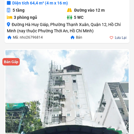
Diện tích 64,4 m² (4 m x 16 m)
5 tầng
Đường vào 12 m
3 phòng ngủ
5 WC
Đường Hà Huy Giáp, Phường Thạnh Xuân, Quận 12, Hồ Chí
Minh (nay thuộc Phường Thới An, Hồ Chí Minh)
Mã: nho26796814
Bán
Lưu Lại
Bán Gấp