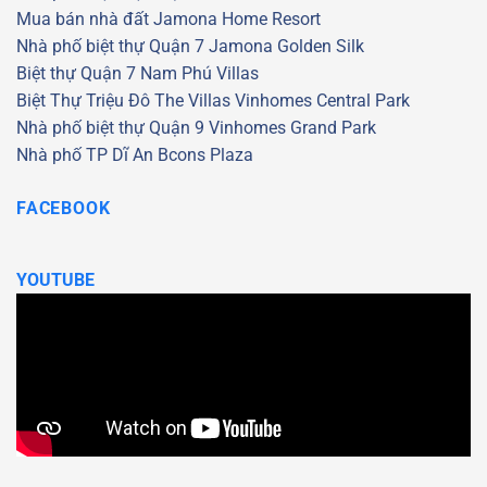
Mua bán nhà đất Jamona Home Resort
Nhà phố biệt thự Quận 7
Jamona Golden Silk
Biệt thự Quận 7
Nam Phú Villas
Biệt Thự Triệu Đô
The Villas
Vinhomes Central Park
Nhà phố biệt thự Quận 9
Vinhomes Grand Park
Nhà phố TP Dĩ An
Bcons Plaza
FACEBOOK
YOUTUBE