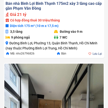
Bán nhà Bình Lợi Bình Thạnh 175m2 xây 3 tầng cao cấp
gần Phạm Văn Đồng
Giá
21 tỷ
Có hợp đồng thuê 30 triệu/tháng
Diện tích 175 m² (10 m x 17,5 m)
3,5 tầng
Đường vào 9 m
9 phòng ngủ
7 WC
Đường Bình Lợi, Phường 13, Quận Bình Thạnh, Hồ Chí Minh
(nay thuộc Phường Bình Lợi Trung, Hồ Chí Minh)
Mã: nho26796826
Bán
Lưu Lại