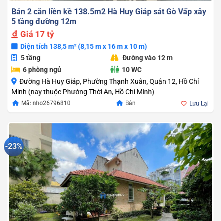
Bán 2 căn liền kề 138.5m2 Hà Huy Giáp sát Gò Vấp xây
5 tầng đường 12m
Giá
17 tỷ
Diện tích 138,5 m² (8,15 m x 16 m x 10 m)
5 tầng
Đường vào 12 m
6 phòng ngủ
10 WC
Đường Hà Huy Giáp, Phường Thạnh Xuân, Quận 12, Hồ Chí
Minh (nay thuộc Phường Thới An, Hồ Chí Minh)
Mã: nho26796810
Bán
Lưu Lại
-23%