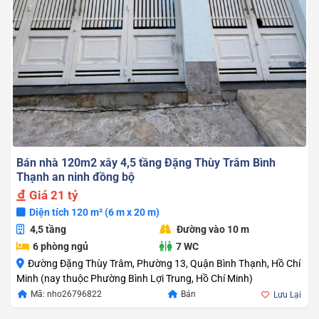
Bán nhà 120m2 xây 4,5 tầng Đặng Thùy Trâm Bình
Thạnh an ninh đồng bộ
Giá
21 tỷ
Diện tích 120 m² (6 m x 20 m)
4,5 tầng
Đường vào 10 m
6 phòng ngủ
7 WC
Đường Đặng Thùy Trâm, Phường 13, Quận Bình Thạnh, Hồ Chí
Minh (nay thuộc Phường Bình Lợi Trung, Hồ Chí Minh)
Mã: nho26796822
Bán
Lưu Lại