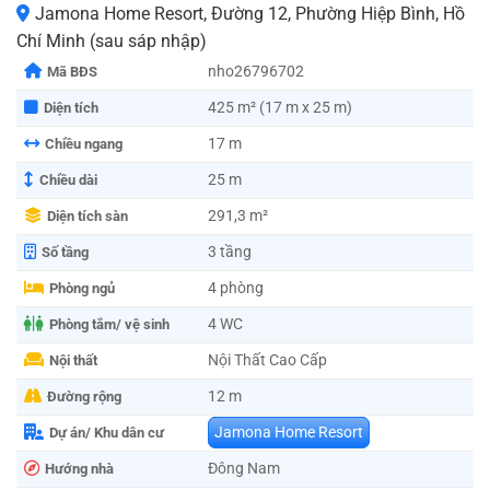
Jamona Home Resort, Đường 12, Phường Hiệp Bình, Hồ
Chí Minh (sau sáp nhập)
nho26796702
Mã BĐS
425 m² (17 m x 25 m)
Diện tích
17 m
Chiều ngang
25 m
Chiều dài
291,3 m²
Diện tích sàn
3 tầng
Số tầng
4 phòng
Phòng ngủ
4 WC
Phòng tắm/ vệ sinh
Nội Thất Cao Cấp
Nội thất
12 m
Đường rộng
Jamona Home Resort
Dự án/ Khu dân cư
Đông Nam
Hướng nhà