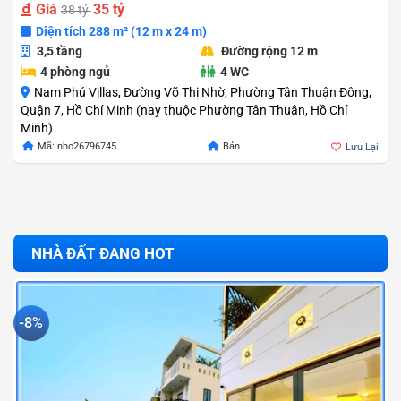
Giá
35 tỷ
38 tỷ
Diện tích 288 m² (12 m x 24 m)
3,5 tầng
Đường rộng 12 m
4 phòng ngủ
4 WC
Nam Phú Villas, Đường Võ Thị Nhờ, Phường Tân Thuận Đông,
Quận 7, Hồ Chí Minh (nay thuộc Phường Tân Thuận, Hồ Chí
Minh)
Giá
Giá
Mã: nho26796745
Bán
Lưu Lại
gốc
hiện
là:
tại
38.000.000.000 
là:
35.000.000.000 
NHÀ ĐẤT ĐANG HOT
-8%