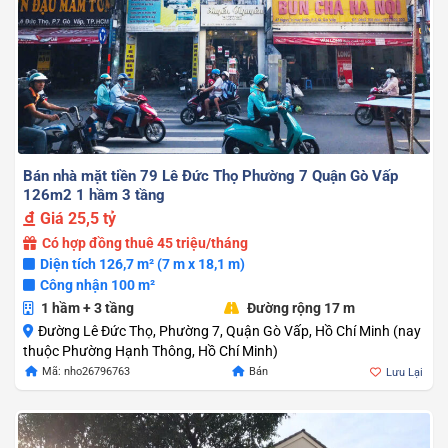
Bán nhà mặt tiền 79 Lê Đức Thọ Phường 7 Quận Gò Vấp
126m2 1 hầm 3 tầng
Giá
25,5 tỷ
Có hợp đồng thuê 45 triệu/tháng
Diện tích 126,7 m² (7 m x 18,1 m)
Công nhận 100 m²
1 hầm + 3 tầng
Đường rộng 17 m
Đường Lê Đức Thọ, Phường 7, Quận Gò Vấp, Hồ Chí Minh (nay
thuộc Phường Hạnh Thông, Hồ Chí Minh)
Mã: nho26796763
Bán
Lưu Lại