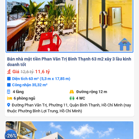
Bán nhà mặt tiền Phan Văn Trị Bình Thạnh 63 m2 xây 3 lầu kinh
doanh tốt
Giá
11,6 tỷ
12,6 tỷ
Diện tích 63 m² (5,3 m x 17,85 m)
Công nhận 35,32 m²
4 tầng
Đường rộng 12 m
6 phòng ngủ
4 WC
Đường Phan Văn Trị, Phường 11, Quận Bình Thạnh, Hồ Chí Minh (nay
thuộc Phường Bình Lợi Trung, Hồ Chí Minh)
-26%