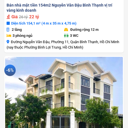
Bán nhà mặt tiền 154m2 Nguyễn Văn Đậu Bình Thạnh vị trí
vàng kinh doanh
Giá
22 tỷ
26 tỷ
Diện tích 154,1 m² (4 m x 35 m x 4,75 m)
2 tầng
Đường rộng 12 m
3 phòng ngủ
3 WC
Đường Nguyễn Văn Đậu, Phường 11, Quận Bình Thạnh, Hồ Chí Minh
(nay thuộc Phường Bình Lợi Trung, Hồ Chí Minh)
-6%