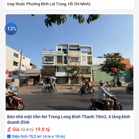
(nay thuộc Phường Bình Lợi Trung, Hồ Chí Minh)
-13%
Bán nhà mặt tiền Nơ Trang Long Bình Thạnh 70m2, 4 tầng kinh
doanh đỉnh
Giá
19,8 tỷ
22,8 tỷ
Diện tích 70,2 m² (4 m x 18 m)