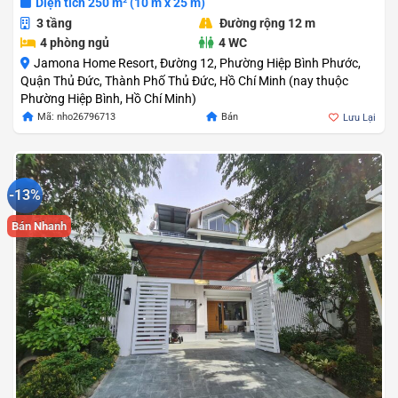
Diện tích 250 m² (10 m x 25 m)
3 tầng
Đường rộng 12 m
4 phòng ngủ
4 WC
Jamona Home Resort, Đường 12, Phường Hiệp Bình Phước,
Quận Thủ Đức, Thành Phố Thủ Đức, Hồ Chí Minh (nay thuộc
Phường Hiệp Bình, Hồ Chí Minh)
Mã: nho26796713
Bán
Lưu Lại
-13%
Bán Nhanh