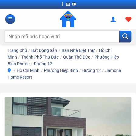
Bỏ
qua
nội
dung
Tìm
kiếm:
Trang Chủ
/
Bất Động Sản
/
Bán Nhà Biệt Thự
/
Hồ Chí
Minh
/
Thành Phố Thủ Đức
/
Quận Thủ Đức
/
Phường Hiệp
Bình Phước
/
Đường 12
/
Hồ Chí Minh
/
Phường Hiệp Bình
/
Đường 12
/
Jamona
Home Resort