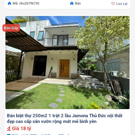
Mã: nho26796735
Bán
Lưu Lại
Bán Gấp
Bán biệt thự 250m2 1 trệt 2 lầu Jamona Thủ Đức nội thất
đẹp cao cấp sân vườn rộng mát mẻ bình yên
Giá
18 tỷ