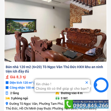
Bán nhà 120 m2 (6×20) Tô Ngọc Vân Thủ Đức HXH khu an ninh
tiện ích đầy đủ
Giá
8,3 tỷ
Diện tích 120 m² (6 m x 20 m)
Xin chào !
Công nhận 100 m²
Chúng tôi có thể giúp gì cho bạn?
2 tầng
Đường vào 4 m
3 phòng ngủ
3 WC
Đường Tô Ngọc Vân, Phường Tam Phú, Quận Thủ Đức, Thành Phố
Thủ Đức, Hồ Chí Minh (nay thuộc Phường Tam Bình, Hồ Chí Minh)