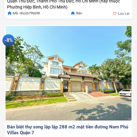
Quận Thủ Đức, Thành Phố Thủ Đức, Hồ Chí Minh (nay thuộc
Phường Hiệp Bình, Hồ Chí Minh)
Mã: nho26796698
Bán
Lưu Lại
-8%
Bán biệt thự song lập lập 288 m2 mặt tiền đường Nam Phú
Villas Quận 7