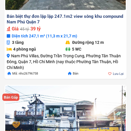
Bán biệt thự đơn lập lập 247.1m2 view sông khu compound
Nam Phú Quận 7
Giá
39 tỷ
45 tỷ
Diện tích 247,1 m² (11,3 m x 21,7 m)
3 tầng
Đường rộng 12 m
4 phòng ngủ
5 WC
Nam Phú Villas, Đường Trần Trọng Cung, Phường Tân Thuận
Đông, Quận 7, Hồ Chí Minh (nay thuộc Phường Tân Thuận, Hồ
Chí Minh)
Giá
Giá
Mã: nho26796758
Bán
Lưu Lại
gốc
hiện
là:
tại
45.000.000.000 
là:
39.000.000.000 
Bán Gấp