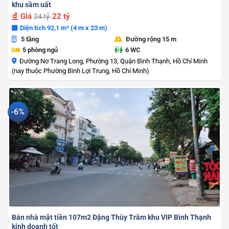
khu sầm uất
Giá
22 tỷ
24 tỷ
Diện tích 92,1 m² (4 m x 23 m)
5 tầng
Đường rộng 15 m
5 phòng ngủ
6 WC
Đường Nơ Trang Long, Phường 13, Quận Bình Thạnh, Hồ Chí Minh
(nay thuộc Phường Bình Lợi Trung, Hồ Chí Minh)
-6%
Bán nhà mặt tiền 107m2 Đặng Thùy Trâm khu VIP Bình Thạnh
kinh doanh tốt