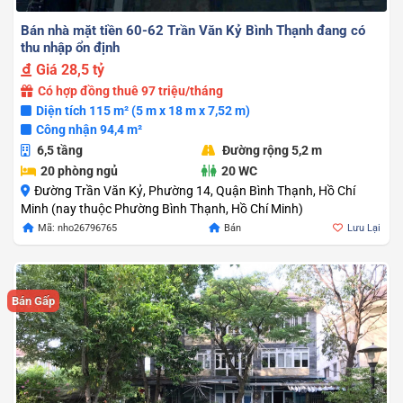
Bán nhà mặt tiền 60-62 Trần Văn Kỷ Bình Thạnh đang có
thu nhập ổn định
Giá
28,5 tỷ
Có hợp đồng thuê 97 triệu/tháng
Diện tích 115 m² (5 m x 18 m x 7,52 m)
Công nhận 94,4 m²
6,5 tầng
Đường rộng 5,2 m
20 phòng ngủ
20 WC
Đường Trần Văn Kỷ, Phường 14, Quận Bình Thạnh, Hồ Chí
Minh (nay thuộc Phường Bình Thạnh, Hồ Chí Minh)
Mã: nho26796765
Bán
Lưu Lại
Bán Gấp