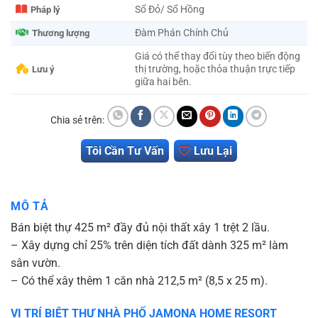
Sổ Đỏ/ Sổ Hồng
Pháp lý
Đàm Phán Chính Chủ
Thương lượng
Giá có thể thay đổi tùy theo biến động
thị trường, hoặc thỏa thuận trực tiếp
Lưu ý
giữa hai bên.
Chia sẻ trên:
Tôi Cần Tư Vấn
Lưu Lại
MÔ TẢ
Bán biệt thự 425 m² đầy đủ nội thất xây 1 trệt 2 lầu.
– Xây dựng chỉ 25% trên diện tích đất dành 325 m² làm
sân vườn.
– Có thể xây thêm 1 căn nhà 212,5 m² (8,5 x 25 m).
VỊ TRÍ BIỆT THỰ NHÀ PHỐ JAMONA HOME RESORT