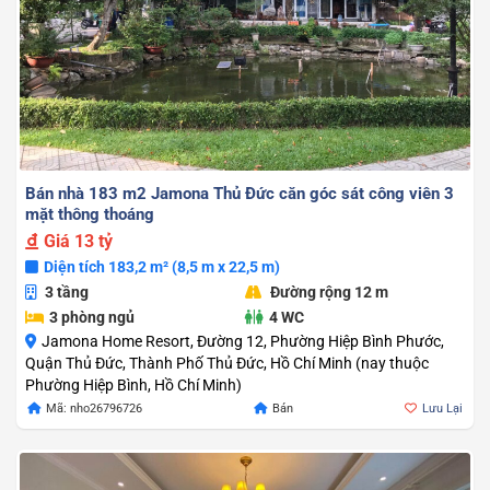
Bán nhà 183 m2 Jamona Thủ Đức căn góc sát công viên 3
mặt thông thoáng
Giá
13 tỷ
Diện tích 183,2 m² (8,5 m x 22,5 m)
3 tầng
Đường rộng 12 m
3 phòng ngủ
4 WC
Jamona Home Resort, Đường 12, Phường Hiệp Bình Phước,
Quận Thủ Đức, Thành Phố Thủ Đức, Hồ Chí Minh (nay thuộc
Phường Hiệp Bình, Hồ Chí Minh)
Mã: nho26796726
Bán
Lưu Lại