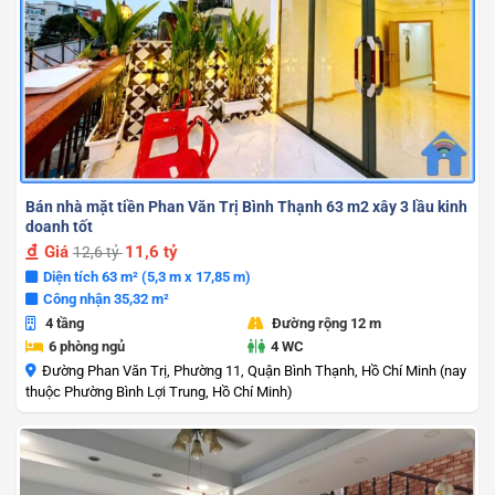
Bán nhà mặt tiền Phan Văn Trị Bình Thạnh 63 m2 xây 3 lầu kinh
doanh tốt
Giá
11,6 tỷ
12,6 tỷ
Diện tích 63 m² (5,3 m x 17,85 m)
Công nhận 35,32 m²
4 tầng
Đường rộng 12 m
6 phòng ngủ
4 WC
Đường Phan Văn Trị, Phường 11, Quận Bình Thạnh, Hồ Chí Minh (nay
thuộc Phường Bình Lợi Trung, Hồ Chí Minh)