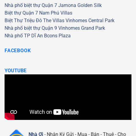
Nhà phố biệt thự Quận 7
Jamona Golden Silk
Biệt thự Quận 7
Nam Phú Villas
Biệt Thự Triệu Đô
The Villas
Vinhomes Central Park
Nhà phố biệt thự Quận 9
Vinhomes Grand Park
Nhà phố TP Dĩ An
Bcons Plaza
FACEBOOK
YOUTUBE
Nhà Ơi
- Nhận Ký Gửi - Mua - Bán - Thuê - Cho