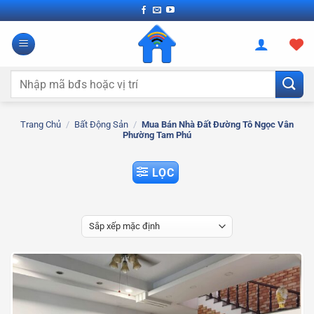
Bỏ
qua
nội
dung
Tìm
kiếm:
Trang Chủ
/
Bất Động Sản
/
Mua Bán Nhà Đất Đường Tô Ngọc Vân
Phường Tam Phú
LỌC