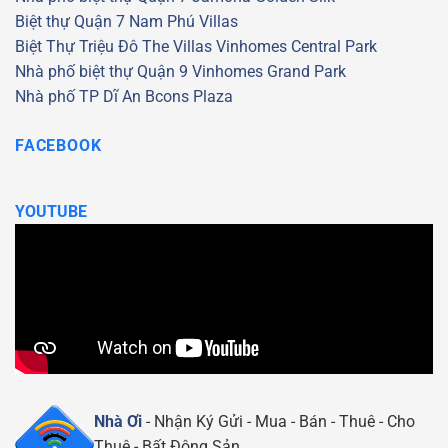
Biệt thự Quận 7
Nam Phú Villas
Biệt Thự Triệu Đô
The Villas
Vinhomes Central Park
Nhà phố biệt thự Quận 9
Vinhomes Grand Park
Nhà phố TP Dĩ An
Bcons Plaza
FACEBOOK
YOUTUBE
Nhà Ơi
- Nhận Ký Gửi - Mua - Bán - Thuê - Cho
Thuê - Bất Động Sản.