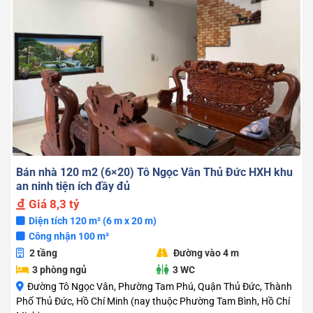
Bán nhà 120 m2 (6×20) Tô Ngọc Vân Thủ Đức HXH khu
an ninh tiện ích đầy đủ
Giá
8,3 tỷ
Diện tích 120 m² (6 m x 20 m)
Công nhận 100 m²
2 tầng
Đường vào 4 m
3 phòng ngủ
3 WC
Đường Tô Ngọc Vân, Phường Tam Phú, Quận Thủ Đức, Thành
Phố Thủ Đức, Hồ Chí Minh (nay thuộc Phường Tam Bình, Hồ Chí