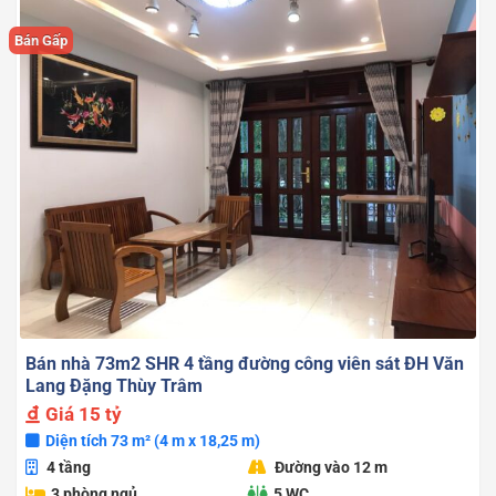
Bán Gấp
Bán nhà 73m2 SHR 4 tầng đường công viên sát ĐH Văn
Lang Đặng Thùy Trâm
Giá
15 tỷ
Diện tích 73 m² (4 m x 18,25 m)
4 tầng
Đường vào 12 m
3 phòng ngủ
5 WC