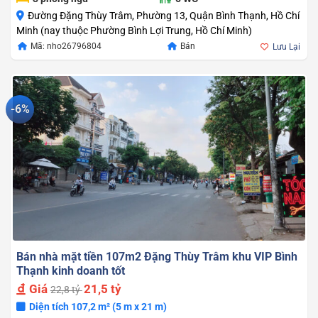
Đường Đặng Thùy Trâm, Phường 13, Quận Bình Thạnh, Hồ Chí
Minh (nay thuộc Phường Bình Lợi Trung, Hồ Chí Minh)
Mã: nho26796804
Bán
Lưu Lại
-6%
Bán nhà mặt tiền 107m2 Đặng Thùy Trâm khu VIP Bình
Thạnh kinh doanh tốt
Giá
21,5 tỷ
22,8 tỷ
Diện tích 107,2 m² (5 m x 21 m)