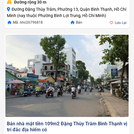
Đường rộng 30 m
Đường Đặng Thùy Trâm, Phường 13, Quận Bình Thạnh, Hồ Chí
Minh (nay thuộc Phường Bình Lợi Trung, Hồ Chí Minh)
Giá
Giá
Mã: nho26796818
Bán
Lưu Lại
gốc
hiện
là:
tại
22.800.000.000
là:
21.500.000.000
Bán nhà mặt tiền 109m2 Đặng Thùy Trâm Bình Thạnh vị
trí đắc địa hiếm có