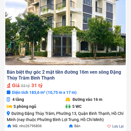
Bán biệt thự góc 2 mặt tiền đường 16m ven sông Đặng
Thùy Trâm Bình Thạnh
Giá
31 tỷ
33 tỷ
Diện tích 183,6 m² (10,75 m x 17 m)
4 tầng
Đường vào 16 m
5 phòng ngủ
5 WC
Đường Đặng Thùy Trâm, Phường 13, Quận Bình Thạnh, Hồ Chí
Minh (nay thuộc Phường Bình Lợi Trung, Hồ Chí Minh)
Giá
Giá
Mã: nho26796806
Bán
Lưu Lại
gốc
hiện