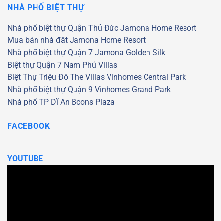
NHÀ PHỐ BIỆT THỰ
Nhà phố biệt thự Quận Thủ Đức
Jamona Home Resort
Mua bán nhà đất Jamona Home Resort
Nhà phố biệt thự Quận 7
Jamona Golden Silk
Biệt thự Quận 7
Nam Phú Villas
Biệt Thự Triệu Đô
The Villas
Vinhomes Central Park
Nhà phố biệt thự Quận 9
Vinhomes Grand Park
Nhà phố TP Dĩ An
Bcons Plaza
FACEBOOK
YOUTUBE