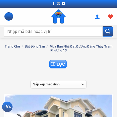
Bỏ
qua
nội
dung
Tìm
kiếm:
Trang Chủ
/
Bất Động Sản
/
Mua Bán Nhà Đất Đường Đặng Thùy Trâm
Phường 13
LỌC
-6%