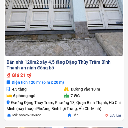
Bán nhà 120m2 xây 4,5 tầng Đặng Thùy Trâm Bình
Thạnh an ninh đồng bộ
Giá
21 tỷ
Diện tích 120 m² (6 m x 20 m)
4,5 tầng
Đường vào 10 m
6 phòng ngủ
7 WC
Đường Đặng Thùy Trâm, Phường 13, Quận Bình Thạnh, Hồ Chí
Minh (nay thuộc Phường Bình Lợi Trung, Hồ Chí Minh)
Mã: nho26796822
Bán
Lưu Lại