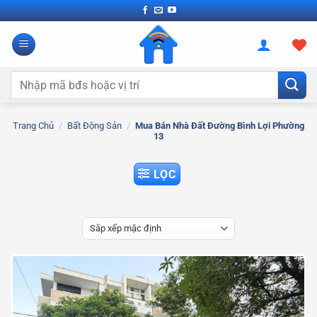
Bỏ
qua
nội
dung
Tìm
kiếm:
Trang Chủ
/
Bất Động Sản
/
Mua Bán Nhà Đất Đường Bình Lợi Phường
13
LỌC