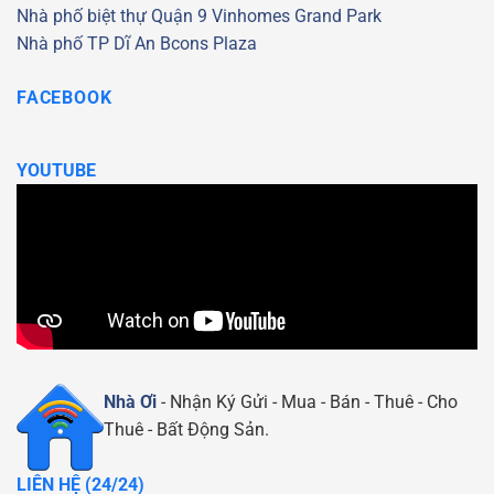
Nhà phố biệt thự Quận 9
Vinhomes Grand Park
Nhà phố TP Dĩ An
Bcons Plaza
FACEBOOK
YOUTUBE
Nhà Ơi
- Nhận Ký Gửi - Mua - Bán - Thuê - Cho
Thuê - Bất Động Sản.
LIÊN HỆ (24/24)