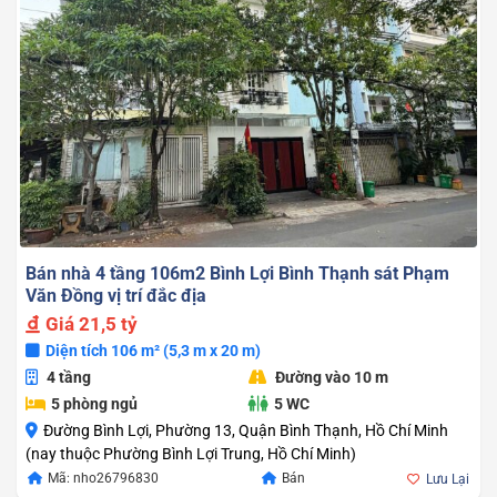
Bán nhà 4 tầng 106m2 Bình Lợi Bình Thạnh sát Phạm
Văn Đồng vị trí đắc địa
Giá
21,5 tỷ
Diện tích 106 m² (5,3 m x 20 m)
4 tầng
Đường vào 10 m
5 phòng ngủ
5 WC
Đường Bình Lợi, Phường 13, Quận Bình Thạnh, Hồ Chí Minh
(nay thuộc Phường Bình Lợi Trung, Hồ Chí Minh)
Mã: nho26796830
Bán
Lưu Lại