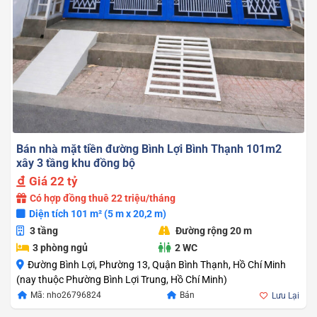
Bán nhà mặt tiền đường Bình Lợi Bình Thạnh 101m2
xây 3 tầng khu đồng bộ
Giá
22 tỷ
Có hợp đồng thuê 22 triệu/tháng
Diện tích 101 m² (5 m x 20,2 m)
3 tầng
Đường rộng 20 m
3 phòng ngủ
2 WC
Đường Bình Lợi, Phường 13, Quận Bình Thạnh, Hồ Chí Minh
(nay thuộc Phường Bình Lợi Trung, Hồ Chí Minh)
Mã: nho26796824
Bán
Lưu Lại