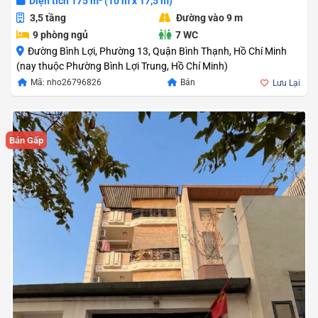
Diện tích 175 m² (10 m x 17,5 m)
3,5 tầng
Đường vào 9 m
9 phòng ngủ
7 WC
Đường Bình Lợi, Phường 13, Quận Bình Thạnh, Hồ Chí Minh
(nay thuộc Phường Bình Lợi Trung, Hồ Chí Minh)
Mã: nho26796826
Bán
Lưu Lại
Bán Gấp