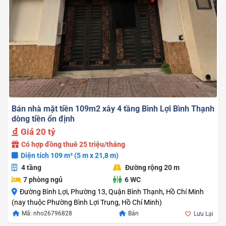
Bán nhà mặt tiền 109m2 xây 4 tầng Bình Lợi Bình Thạnh
dòng tiền ổn định
Giá
20 tỷ
Có hợp đồng thuê 25 triệu/tháng
Diện tích 109 m² (5 m x 21,8 m)
4 tầng
Đường rộng 20 m
7 phòng ngủ
6 WC
Đường Bình Lợi, Phường 13, Quận Bình Thạnh, Hồ Chí Minh
(nay thuộc Phường Bình Lợi Trung, Hồ Chí Minh)
Mã: nho26796828
Bán
Lưu Lại