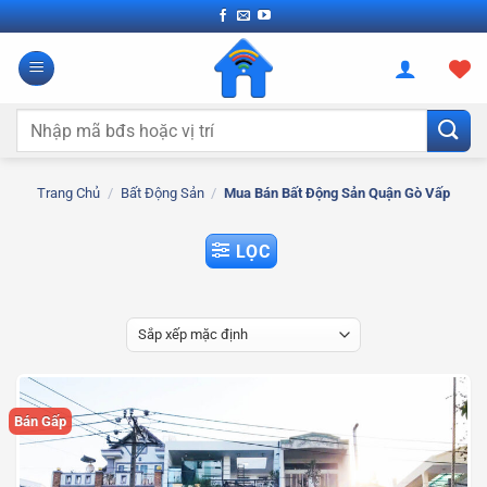
Bỏ
qua
nội
dung
Tìm
kiếm:
Trang Chủ
/
Bất Động Sản
/
Mua Bán Bất Động Sản Quận Gò Vấp
LỌC
Bán Gấp