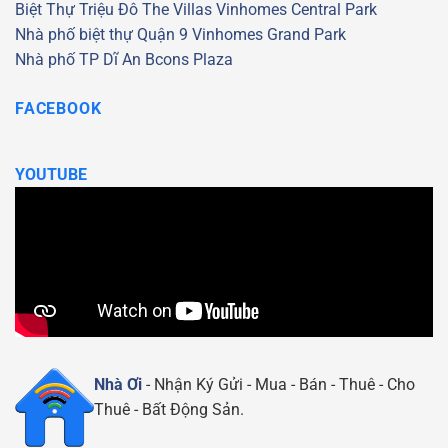
Biệt Thự Triệu Đô
The Villas
Vinhomes Central Park
Nhà phố biệt thự Quận 9
Vinhomes Grand Park
Nhà phố TP Dĩ An
Bcons Plaza
FACEBOOK
YOUTUBE
Nhà Ơi
- Nhận Ký Gửi - Mua - Bán - Thuê - Cho
Thuê - Bất Động Sản.