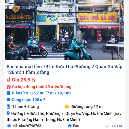
Bán nhà mặt tiền 79 Lê Đức Thọ Phường 7 Quận Gò Vấp
126m2 1 hầm 3 tầng
Giá
25,5 tỷ
Có hợp đồng thuê 45 triệu/tháng
Diện tích 126,7 m² (7 m x 18,1 m)
Công nhận 100 m²
1 hầm + 3 tầng
Đường rộng 17 m
Đường Lê Đức Thọ, Phường 7, Quận Gò Vấp, Hồ Chí Minh (nay
thuộc Phường Hạnh Thông, Hồ Chí Minh)
Mã: nho26796763
Bán
Lưu Lại