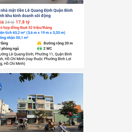
 nhà mặt tiền Lê Quang Định Quận Bình
nh khu kinh doanh sôi động
iá
17,8 tỷ
24 tỷ
ó hợp đồng thuê 32 triệu/tháng
iện tích 63,2 m² (3,6 m x 19 m x 3,33 m)
ông nhận 50,1 m²
 tầng
Đường rộng 20 m
2 phòng ngủ
2 WC
ường Lê Quang Định, Phường 11, Quận Bình
h, Hồ Chí Minh (nay thuộc Phường Bình Lợi
g, Hồ Chí Minh)
%