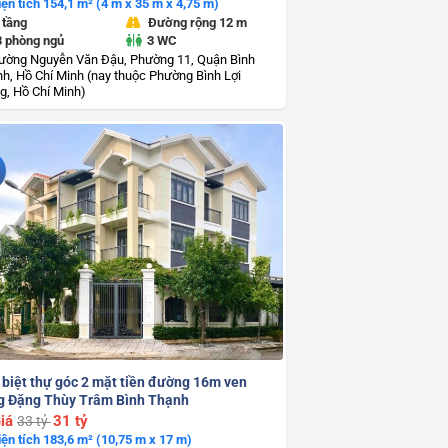
iện tích 154,1 m² (4 m x 35 m x 4,75 m)
 tầng
Đường rộng 12 m
3 phòng ngủ
3 WC
ường Nguyễn Văn Đậu, Phường 11, Quận Bình
h, Hồ Chí Minh (nay thuộc Phường Bình Lợi
g, Hồ Chí Minh)
 biệt thự góc 2 mặt tiền đường 16m ven
g Đặng Thùy Trâm Bình Thạnh
iá
31 tỷ
33 tỷ
iện tích 183,6 m² (10,75 m x 17 m)