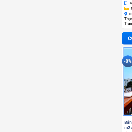
4
Đ
Thạn
Trun
C
-8%
Bán
m2 x