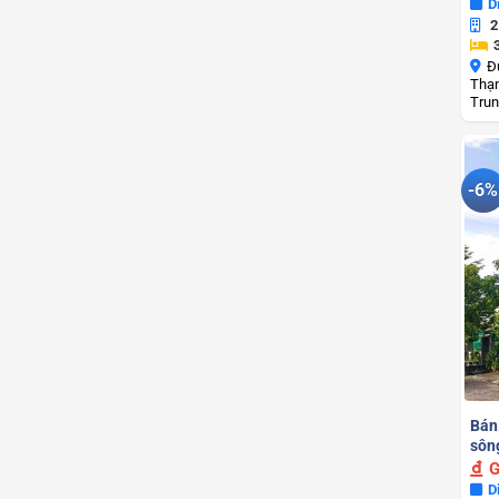
D
2
Đ
Thạn
Trun
-6%
Bán
sôn
G
D