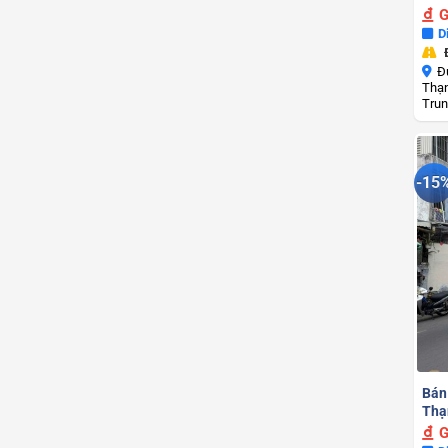
G
D
Đ
Thạn
Trun
-15
Bán
Thạn
G