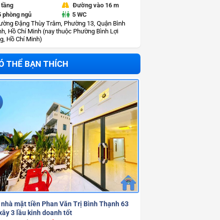
 tầng
Đường vào 16 m
5 phòng ngủ
5 WC
ường Đặng Thùy Trâm, Phường 13, Quận Bình
h, Hồ Chí Minh (nay thuộc Phường Bình Lợi
g, Hồ Chí Minh)
Ó THỂ BẠN THÍCH
 nhà mặt tiền Phan Văn Trị Bình Thạnh 63
ây 3 lầu kinh doanh tốt