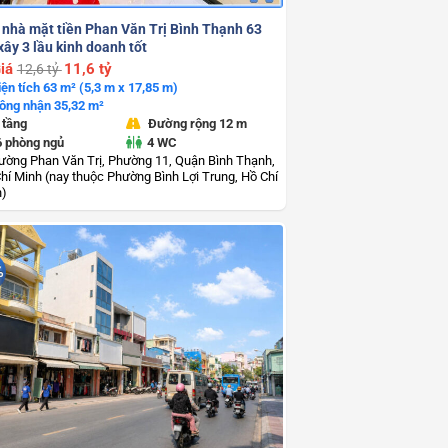
 nhà mặt tiền Phan Văn Trị Bình Thạnh 63
ây 3 lầu kinh doanh tốt
iá
11,6 tỷ
12,6 tỷ
iện tích 63 m² (5,3 m x 17,85 m)
ông nhận 35,32 m²
 tầng
Đường rộng 12 m
6 phòng ngủ
4 WC
ường Phan Văn Trị, Phường 11, Quận Bình Thạnh,
hí Minh (nay thuộc Phường Bình Lợi Trung, Hồ Chí
h)
%