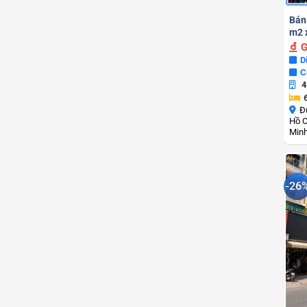
Bán
m2 x
G
D
C
4
Đ
Hồ C
Min
-26