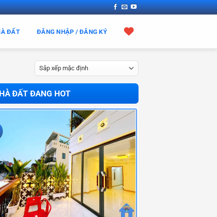
HÀ ĐẤT
ĐĂNG NHẬP / ĐĂNG KÝ
HÀ ĐẤT ĐANG HOT