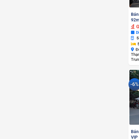
Bán
92m
G
D
5
Đ
Thạn
Trun
-6%
Bán
VIP