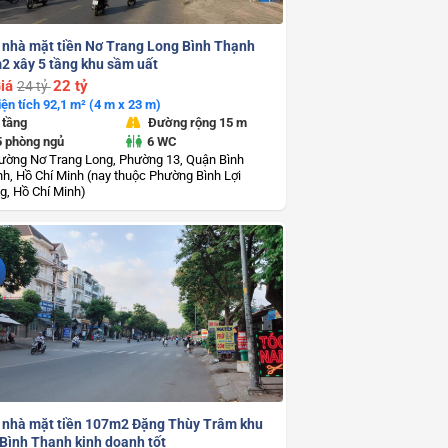
 nhà mặt tiền Nơ Trang Long Bình Thạnh
2 xây 5 tầng khu sầm uất
iá
22 tỷ
24 tỷ
iện tích 92,1 m² (4 m x 23 m)
 tầng
Đường rộng 15 m
5 phòng ngủ
6 WC
ường Nơ Trang Long, Phường 13, Quận Bình
h, Hồ Chí Minh (nay thuộc Phường Bình Lợi
g, Hồ Chí Minh)
 nhà mặt tiền 107m2 Đặng Thùy Trâm khu
 Bình Thạnh kinh doanh tốt