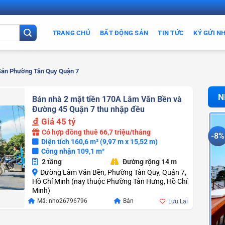
TRANG CHỦ
BẤT ĐỘNG SẢN
TIN TỨC
KÝ GỬI N
Sản Phường Tân Quy Quận 7
N
Bán nhà 2 mặt tiền 170A Lâm Văn Bền và
Đường 45 Quận 7 thu nhập đều
Giá
45 tỷ
Có hợp đồng thuê 66,7 triệu/tháng
-8%
Diện tích 160,6 m² (9,97 m x 15,52 m)
Công nhận 109,1 m²
2 tầng
Đường rộng 14 m
Đường Lâm Văn Bền, Phường Tân Quy, Quận 7,
Hồ Chí Minh (nay thuộc Phường Tân Hưng, Hồ Chí
Minh)
Mã: nho26796796
Bán
Lưu Lại