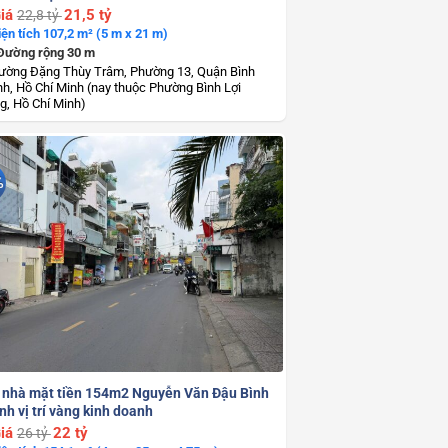
iá
21,5 tỷ
22,8 tỷ
iện tích 107,2 m² (5 m x 21 m)
Đường rộng 30 m
ường Đặng Thùy Trâm, Phường 13, Quận Bình
h, Hồ Chí Minh (nay thuộc Phường Bình Lợi
g, Hồ Chí Minh)
%
 nhà mặt tiền 154m2 Nguyễn Văn Đậu Bình
h vị trí vàng kinh doanh
iá
22 tỷ
26 tỷ