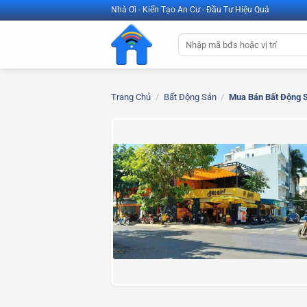
Bỏ
Nhà Ơi - Kiến Tạo An Cư - Đầu Tư Hiệu Quả
qua
Tìm
nội
kiếm:
dung
Trang Chủ
/
Bất Động Sản
/
Mua Bán Bất Động 