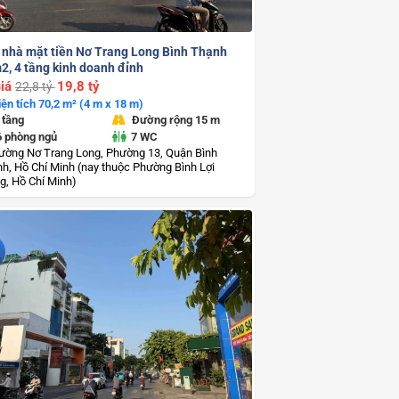
 nhà mặt tiền Nơ Trang Long Bình Thạnh
2, 4 tầng kinh doanh đỉnh
iá
19,8 tỷ
22,8 tỷ
iện tích 70,2 m² (4 m x 18 m)
 tầng
Đường rộng 15 m
6 phòng ngủ
7 WC
ường Nơ Trang Long, Phường 13, Quận Bình
h, Hồ Chí Minh (nay thuộc Phường Bình Lợi
g, Hồ Chí Minh)