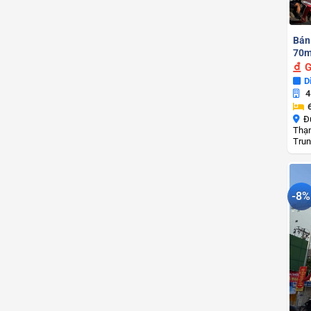
Bán
70m
G
D
4
Đ
Thạn
Trun
-8%