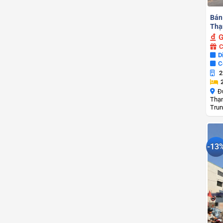
Bán
Thạ
G
C
D
C
2
Đ
Thạn
Trun
-13