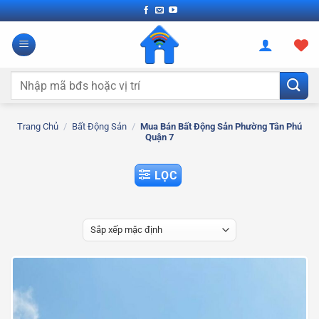
Bỏ
qua
nội
dung
Tìm
kiếm:
Trang Chủ
/
Bất Động Sản
/
Mua Bán Bất Động Sản Phường Tân Phú
Quận 7
LỌC