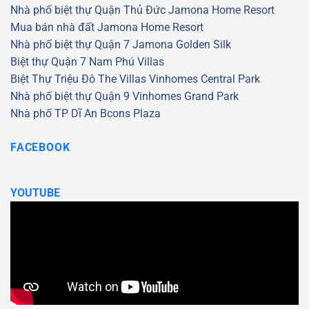
Nhà phố biệt thự Quận Thủ Đức
Jamona Home Resort
Mua bán nhà đất Jamona Home Resort
Nhà phố biệt thự Quận 7
Jamona Golden Silk
Biệt thự Quận 7
Nam Phú Villas
Biệt Thự Triệu Đô
The Villas
Vinhomes Central Park
Nhà phố biệt thự Quận 9
Vinhomes Grand Park
Nhà phố TP Dĩ An
Bcons Plaza
FACEBOOK
YOUTUBE