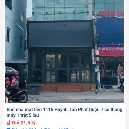
Bán nhà mặt tiền 1116 Huỳnh Tấn Phát Quận 7 có thang
máy 1 trệt 5 lầu
Giá
21,5 tỷ