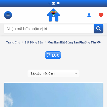
Bỏ
qua
nội
dung
Tìm
kiếm:
Trang Chủ
/
Bất Động Sản
/
Mua Bán Bất Động Sản Phường Tân Mỹ
LỌC