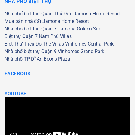
NHÀ PHỐ BIỆT THỰ
Nhà phố biệt thự Quận Thủ Đức
Jamona Home Resort
Mua bán nhà đất Jamona Home Resort
Nhà phố biệt thự Quận 7
Jamona Golden Silk
Biệt thự Quận 7
Nam Phú Villas
Biệt Thự Triệu Đô
The Villas
Vinhomes Central Park
Nhà phố biệt thự Quận 9
Vinhomes Grand Park
Nhà phố TP Dĩ An
Bcons Plaza
FACEBOOK
YOUTUBE