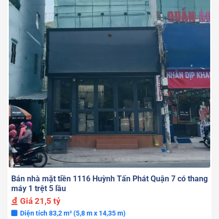
Bán nhà mặt tiền 1116 Huỳnh Tấn Phát Quận 7 có thang
máy 1 trệt 5 lầu
Giá
21,5 tỷ
Diện tích 83,2 m² (5,8 m x 14,35 m)