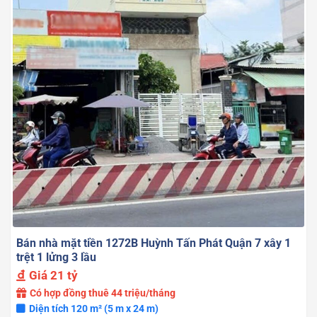
Bán nhà mặt tiền 1272B Huỳnh Tấn Phát Quận 7 xây 1
trệt 1 lửng 3 lầu
Giá
21 tỷ
Có hợp đồng thuê 44 triệu/tháng
Diện tích 120 m² (5 m x 24 m)