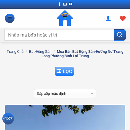
Bỏ
qua
nội
dung
Tìm
kiếm:
Trang Chủ
/
Bất Động Sản
/
Mua Bán Bất Động Sản Đường Nơ Trang
Long Phường Bình Lợi Trung
LỌC
-13%