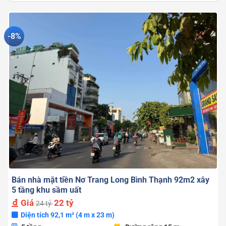
là:
tại
22.800.000.000
là:
19.800.000.000
-8%
Bán nhà mặt tiền Nơ Trang Long Bình Thạnh 92m2 xây
5 tầng khu sầm uất
Giá
22 tỷ
24 tỷ
Diện tích 92,1 m² (4 m x 23 m)