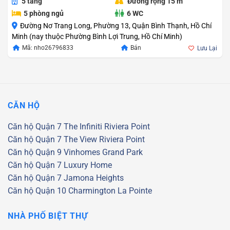
5 tầng
Đường rộng 15 m
5 phòng ngủ
6 WC
Đường Nơ Trang Long, Phường 13, Quận Bình Thạnh, Hồ Chí
Minh (nay thuộc Phường Bình Lợi Trung, Hồ Chí Minh)
Giá
Giá
Mã: nho26796833
Bán
Lưu Lại
gốc
hiện
là:
tại
24.000.000.000
là:
22.000.000.000
CĂN HỘ
Căn hộ Quận 7
The Infiniti Riviera Point
Căn hộ Quận 7
The View Riviera Point
Căn hộ Quận 9
Vinhomes Grand Park
Căn hộ Quận 7
Luxury Home
Căn hộ Quận 7
Jamona Heights
Căn hộ Quận 10
Charmington La Pointe
NHÀ PHỐ BIỆT THỰ