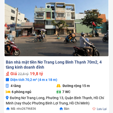
Bán nhà mặt tiền Nơ Trang Long Bình Thạnh 70m2, 4
tầng kinh doanh đỉnh
Giá
19,8 tỷ
22,8 tỷ
Diện tích 70,2 m² (4 m x 18 m)
4 tầng
Đường rộng 15 m
6 phòng ngủ
7 WC
Đường Nơ Trang Long, Phường 13, Quận Bình Thạnh, Hồ Chí
Minh (nay thuộc Phường Bình Lợi Trung, Hồ Chí Minh)
Giá
Giá
Mã: nho26796836
Bán
Lưu Lại
gốc
hiện