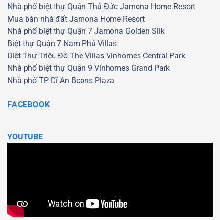
Nhà phố biệt thự Quận Thủ Đức
Jamona Home Resort
Mua bán nhà đất Jamona Home Resort
Nhà phố biệt thự Quận 7
Jamona Golden Silk
Biệt thự Quận 7
Nam Phú Villas
Biệt Thự Triệu Đô
The Villas
Vinhomes Central Park
Nhà phố biệt thự Quận 9
Vinhomes Grand Park
Nhà phố TP Dĩ An
Bcons Plaza
FACEBOOK
YOUTUBE