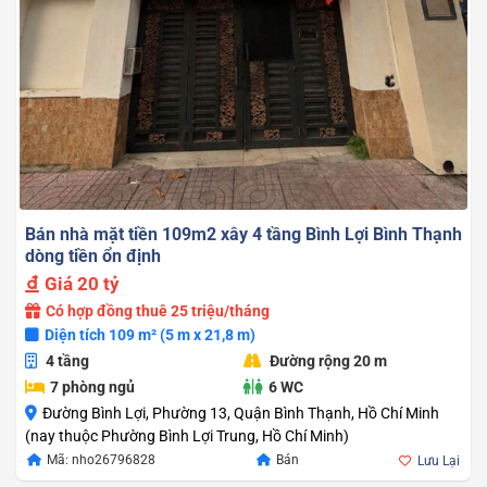
Bán nhà mặt tiền 109m2 xây 4 tầng Bình Lợi Bình Thạnh
dòng tiền ổn định
Giá
20 tỷ
Có hợp đồng thuê 25 triệu/tháng
Diện tích 109 m² (5 m x 21,8 m)
4 tầng
Đường rộng 20 m
7 phòng ngủ
6 WC
Đường Bình Lợi, Phường 13, Quận Bình Thạnh, Hồ Chí Minh
(nay thuộc Phường Bình Lợi Trung, Hồ Chí Minh)
Mã: nho26796828
Bán
Lưu Lại