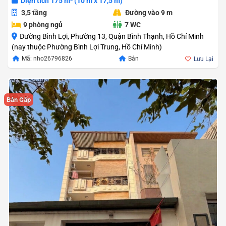
Diện tích 175 m² (10 m x 17,5 m)
3,5 tầng
Đường vào 9 m
9 phòng ngủ
7 WC
Đường Bình Lợi, Phường 13, Quận Bình Thạnh, Hồ Chí Minh
(nay thuộc Phường Bình Lợi Trung, Hồ Chí Minh)
Mã: nho26796826
Bán
Lưu Lại
Bán Gấp