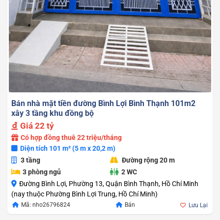
Bán nhà mặt tiền đường Bình Lợi Bình Thạnh 101m2
xây 3 tầng khu đồng bộ
Giá
22 tỷ
Có hợp đồng thuê 22 triệu/tháng
Diện tích 101 m² (5 m x 20,2 m)
3 tầng
Đường rộng 20 m
3 phòng ngủ
2 WC
Đường Bình Lợi, Phường 13, Quận Bình Thạnh, Hồ Chí Minh
(nay thuộc Phường Bình Lợi Trung, Hồ Chí Minh)
Mã: nho26796824
Bán
Lưu Lại