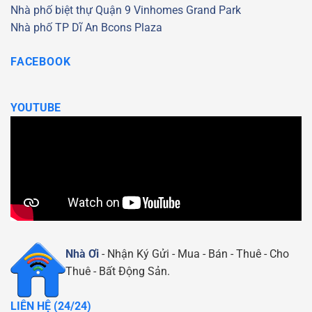
Nhà phố biệt thự Quận 9
Vinhomes Grand Park
Nhà phố TP Dĩ An
Bcons Plaza
FACEBOOK
YOUTUBE
Nhà Ơi
- Nhận Ký Gửi - Mua - Bán - Thuê - Cho
Thuê - Bất Động Sản.
LIÊN HỆ (24/24)