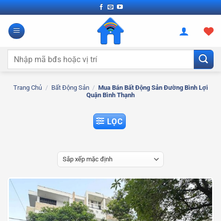
Bỏ
qua
nội
dung
Tìm
kiếm:
Trang Chủ
/
Bất Động Sản
/
Mua Bán Bất Động Sản Đường Bình Lợi
Quận Bình Thạnh
LỌC