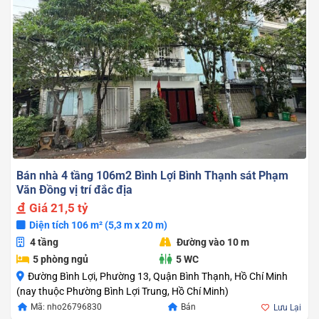
Bán nhà 4 tầng 106m2 Bình Lợi Bình Thạnh sát Phạm
Văn Đồng vị trí đắc địa
Giá
21,5 tỷ
Diện tích 106 m² (5,3 m x 20 m)
4 tầng
Đường vào 10 m
5 phòng ngủ
5 WC
Đường Bình Lợi, Phường 13, Quận Bình Thạnh, Hồ Chí Minh
(nay thuộc Phường Bình Lợi Trung, Hồ Chí Minh)
Mã: nho26796830
Bán
Lưu Lại