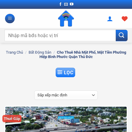
Bỏ
qua
nội
dung
Tìm
kiếm:
Trang Chủ
/
Bất Động Sản
/
Cho Thuê Nhà Mặt Phố, Mặt Tiền Phường
Hiệp Bình Phước Quận Thủ Đức
LỌC
Thuê Gấp