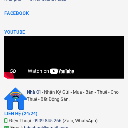
FACEBOOK
YOUTUBE
Nhà Ơi
- Nhận Ký Gửi - Mua - Bán - Thuê - Cho
Thuê - Bất Động Sản.
LIÊN HỆ (24/24)
Điện Thoại:
0909.845.266
(Zalo, WhatsApp).
Email:
bdsnhaoi@gmail.com