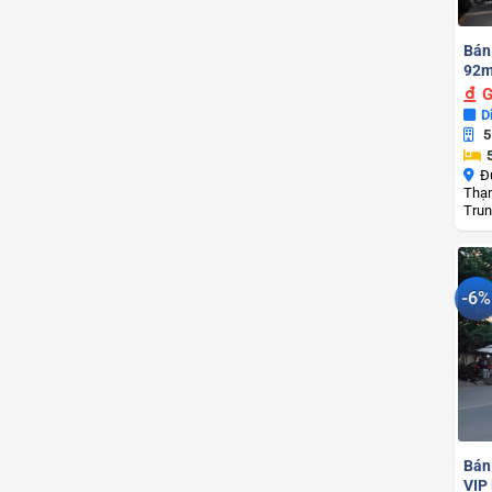
Bán
92m
G
D
5
Đ
Thạn
Trun
-6%
Bán
VIP