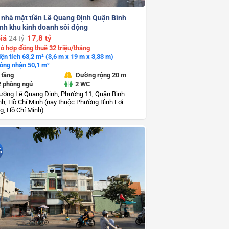
 nhà mặt tiền Lê Quang Định Quận Bình
nh khu kinh doanh sôi động
iá
17,8 tỷ
24 tỷ
ó hợp đồng thuê 32 triệu/tháng
iện tích 63,2 m² (3,6 m x 19 m x 3,33 m)
ông nhận 50,1 m²
 tầng
Đường rộng 20 m
2 phòng ngủ
2 WC
ường Lê Quang Định, Phường 11, Quận Bình
h, Hồ Chí Minh (nay thuộc Phường Bình Lợi
g, Hồ Chí Minh)
%