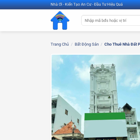
Bỏ
Nhà Ơi - Kiến Tạo An Cư - Đầu Tư Hiệu Quả
qua
Tìm
nội
kiếm:
dung
Trang Chủ
/
Bất Động Sản
/
Cho Thuê Nhà Đất 