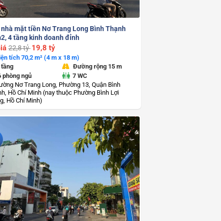
 nhà mặt tiền Nơ Trang Long Bình Thạnh
2, 4 tầng kinh doanh đỉnh
iá
19,8 tỷ
22,8 tỷ
iện tích 70,2 m² (4 m x 18 m)
 tầng
Đường rộng 15 m
6 phòng ngủ
7 WC
ường Nơ Trang Long, Phường 13, Quận Bình
h, Hồ Chí Minh (nay thuộc Phường Bình Lợi
g, Hồ Chí Minh)