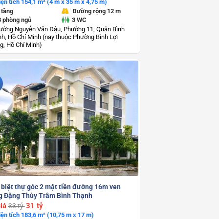
iện tích 154,1 m² (4 m x 35 m x 4,75 m)
 tầng
Đường rộng 12 m
3 phòng ngủ
3 WC
ường Nguyễn Văn Đậu, Phường 11, Quận Bình
h, Hồ Chí Minh (nay thuộc Phường Bình Lợi
g, Hồ Chí Minh)
 biệt thự góc 2 mặt tiền đường 16m ven
g Đặng Thùy Trâm Bình Thạnh
iá
31 tỷ
33 tỷ
iện tích 183,6 m² (10,75 m x 17 m)