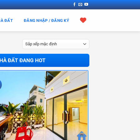
HÀ ĐẤT
ĐĂNG NHẬP / ĐĂNG KÝ
HÀ ĐẤT ĐANG HOT