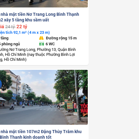
 nhà mặt tiền Nơ Trang Long Bình Thạnh
2 xây 5 tầng khu sầm uất
iá
22 tỷ
24 tỷ
iện tích 92,1 m² (4 m x 23 m)
 tầng
Đường rộng 15 m
5 phòng ngủ
6 WC
ường Nơ Trang Long, Phường 13, Quận Bình
h, Hồ Chí Minh (nay thuộc Phường Bình Lợi
g, Hồ Chí Minh)
 nhà mặt tiền 107m2 Đặng Thùy Trâm khu
 Bình Thạnh kinh doanh tốt