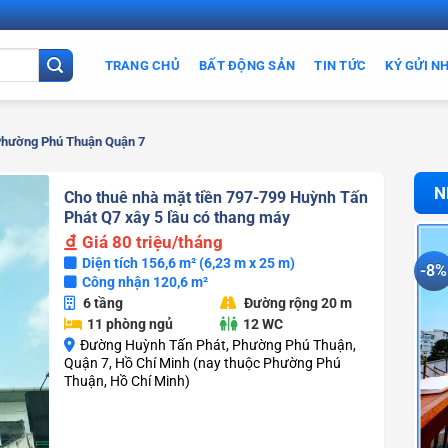
TRANG CHỦ
BẤT ĐỘNG SẢN
TIN TỨC
KÝ GỬI N
Phường Phú Thuận Quận 7
N
Cho thuê nhà mặt tiền 797-799 Huỳnh Tấn
Phát Q7 xây 5 lầu có thang máy
Giá
80 triệu/tháng
Diện tích 156,6 m² (6,23 m x 25 m)
-8%
Công nhận 120,6 m²
6 tầng
Đường rộng 20 m
11 phòng ngủ
12 WC
Đường Huỳnh Tấn Phát, Phường Phú Thuận,
Quận 7, Hồ Chí Minh (nay thuộc Phường Phú
Thuận, Hồ Chí Minh)