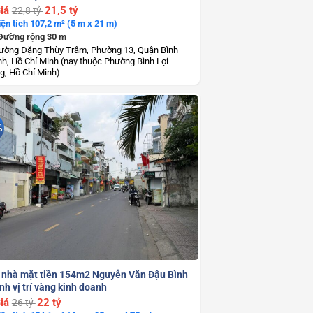
iá
21,5 tỷ
22,8 tỷ
iện tích 107,2 m² (5 m x 21 m)
Đường rộng 30 m
ường Đặng Thùy Trâm, Phường 13, Quận Bình
h, Hồ Chí Minh (nay thuộc Phường Bình Lợi
g, Hồ Chí Minh)
%
 nhà mặt tiền 154m2 Nguyễn Văn Đậu Bình
h vị trí vàng kinh doanh
iá
22 tỷ
26 tỷ