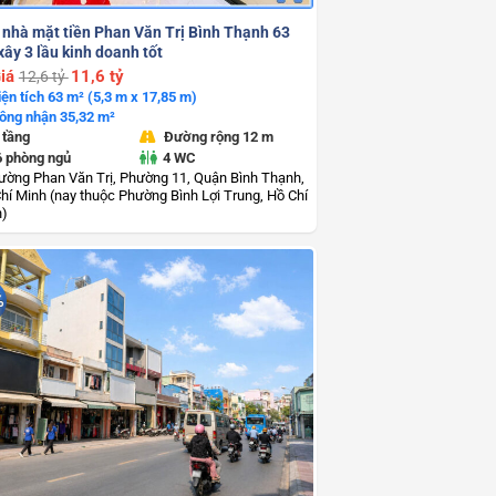
 nhà mặt tiền Phan Văn Trị Bình Thạnh 63
ây 3 lầu kinh doanh tốt
iá
11,6 tỷ
12,6 tỷ
iện tích 63 m² (5,3 m x 17,85 m)
ông nhận 35,32 m²
 tầng
Đường rộng 12 m
6 phòng ngủ
4 WC
ường Phan Văn Trị, Phường 11, Quận Bình Thạnh,
hí Minh (nay thuộc Phường Bình Lợi Trung, Hồ Chí
h)
%