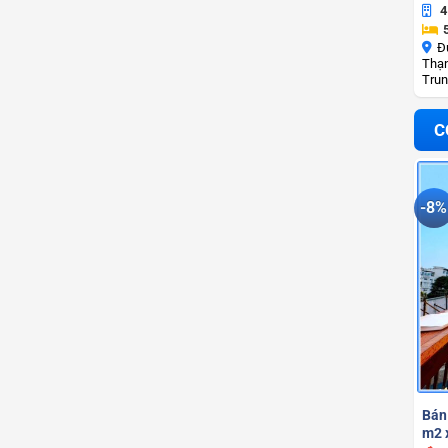
4
Đ
Thạn
Trun
C
-8%
Bán
m2 x