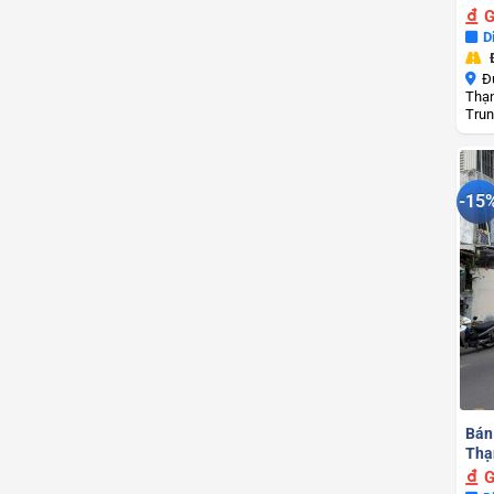
G
D
Đ
Thạn
Trun
-15
Bán
Thạn
G