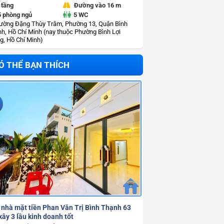
 tầng
Đường vào 16 m
5 phòng ngủ
5 WC
ường Đặng Thùy Trâm, Phường 13, Quận Bình
h, Hồ Chí Minh (nay thuộc Phường Bình Lợi
g, Hồ Chí Minh)
Ó THỂ BẠN THÍCH
 nhà mặt tiền Phan Văn Trị Bình Thạnh 63
ây 3 lầu kinh doanh tốt