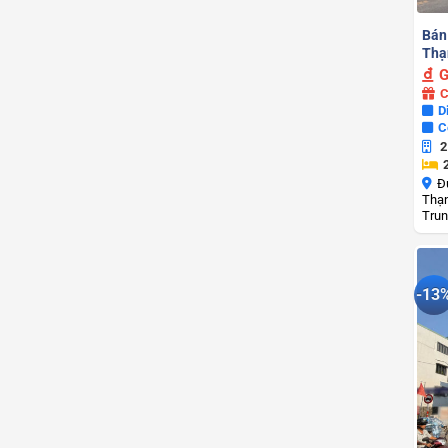
Bán
Thạ
G
C
D
C
2
Đ
Thạn
Trun
-13