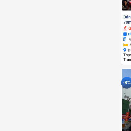
Bán
70m
G
D
4
Đ
Thạn
Trun
-8%