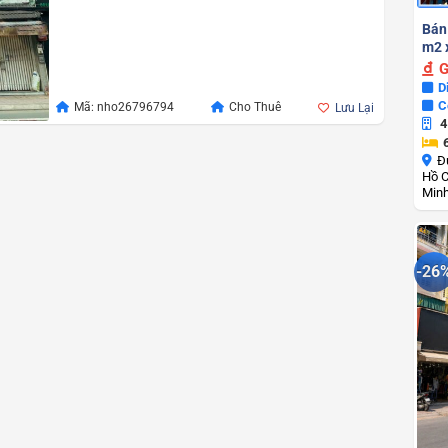
Bán
m2 x
G
D
C
Mã: nho26796794
Cho Thuê
Lưu Lại
4
Đ
Hồ C
Min
-26