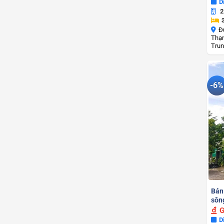
D
2
Đ
Thạn
Trun
-6%
Bán
sôn
G
D