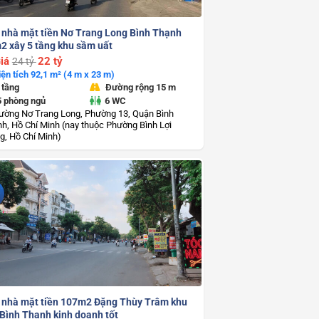
 nhà mặt tiền Nơ Trang Long Bình Thạnh
2 xây 5 tầng khu sầm uất
iá
22 tỷ
24 tỷ
iện tích 92,1 m² (4 m x 23 m)
 tầng
Đường rộng 15 m
5 phòng ngủ
6 WC
ường Nơ Trang Long, Phường 13, Quận Bình
h, Hồ Chí Minh (nay thuộc Phường Bình Lợi
g, Hồ Chí Minh)
 nhà mặt tiền 107m2 Đặng Thùy Trâm khu
 Bình Thạnh kinh doanh tốt