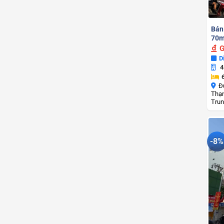
Bán
70m
G
D
4
Đ
Thạn
Trun
-8%