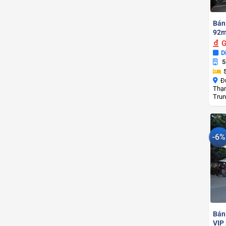
Bán
92m
G
D
5
Đ
Thạn
Trun
-6%
Bán
VIP