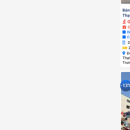
Bán
Thạ
G
C
D
C
2
Đ
Thạn
Trun
-13