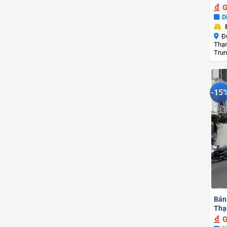
G
D
Đ
Thạn
Trun
-15
Bán
Thạn
G