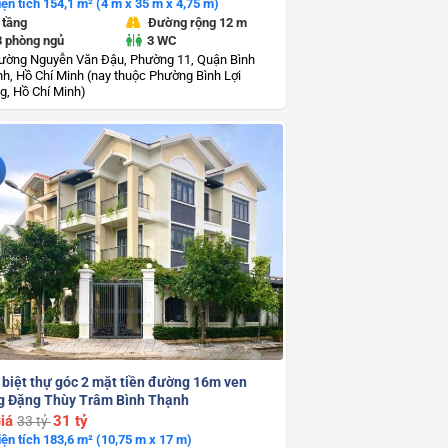
iện tích 154,1 m² (4 m x 35 m x 4,75 m)
 tầng
Đường rộng 12 m
3 phòng ngủ
3 WC
ường Nguyễn Văn Đậu, Phường 11, Quận Bình
h, Hồ Chí Minh (nay thuộc Phường Bình Lợi
g, Hồ Chí Minh)
 biệt thự góc 2 mặt tiền đường 16m ven
g Đặng Thùy Trâm Bình Thạnh
iá
31 tỷ
33 tỷ
iện tích 183,6 m² (10,75 m x 17 m)