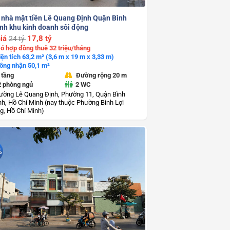
 nhà mặt tiền Lê Quang Định Quận Bình
nh khu kinh doanh sôi động
iá
17,8 tỷ
24 tỷ
ó hợp đồng thuê 32 triệu/tháng
iện tích 63,2 m² (3,6 m x 19 m x 3,33 m)
ông nhận 50,1 m²
 tầng
Đường rộng 20 m
2 phòng ngủ
2 WC
ường Lê Quang Định, Phường 11, Quận Bình
h, Hồ Chí Minh (nay thuộc Phường Bình Lợi
g, Hồ Chí Minh)
%