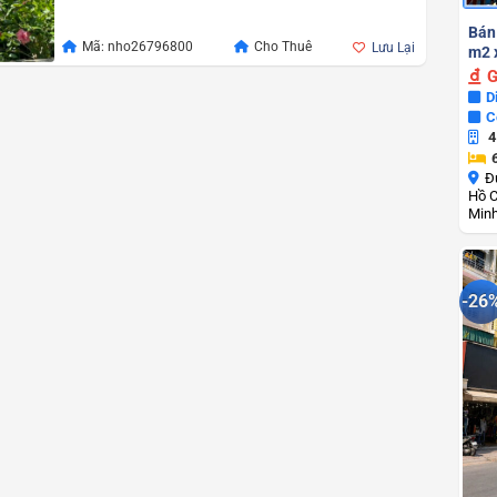
Bán
Mã: nho26796800
Cho Thuê
Lưu Lại
m2 x
G
D
C
4
Đ
Hồ C
Min
-26