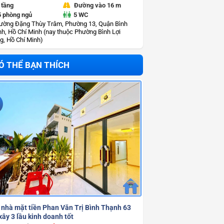
 tầng
Đường vào 16 m
5 phòng ngủ
5 WC
ường Đặng Thùy Trâm, Phường 13, Quận Bình
h, Hồ Chí Minh (nay thuộc Phường Bình Lợi
g, Hồ Chí Minh)
Ó THỂ BẠN THÍCH
 nhà mặt tiền Phan Văn Trị Bình Thạnh 63
ây 3 lầu kinh doanh tốt