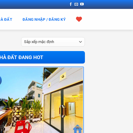
HÀ ĐẤT
ĐĂNG NHẬP / ĐĂNG KÝ
HÀ ĐẤT ĐANG HOT