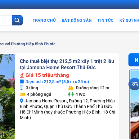
TRANG CHỦ
BẤT ĐỘNG SẢN
TIN TỨC
KÝ GỬI N
ound Phường Hiệp Bình Phước
N
Cho thuê biệt thự 212,5 m2 xây 1 trệt 2 lầu
tại Jamona Home Resort Thủ Đức
Giá
15 triệu/tháng
Diện tích 212,5 m² (8,5 m x 25 m)
-8%
3 tầng
Đường rộng 12 m
4 phòng ngủ
4 WC
Jamona Home Resort, Đường 12, Phường Hiệp
Bình Phước, Quận Thủ Đức, Thành Phố Thủ Đức,
Hồ Chí Minh (nay thuộc Phường Hiệp Bình, Hồ Chí
Minh)