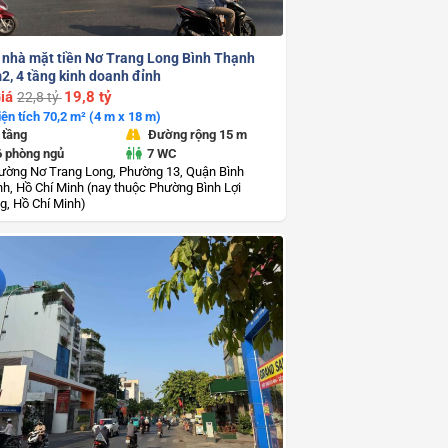
 nhà mặt tiền Nơ Trang Long Bình Thạnh
2, 4 tầng kinh doanh đỉnh
iá
19,8 tỷ
22,8 tỷ
iện tích 70,2 m² (4 m x 18 m)
 tầng
Đường rộng 15 m
6 phòng ngủ
7 WC
ường Nơ Trang Long, Phường 13, Quận Bình
h, Hồ Chí Minh (nay thuộc Phường Bình Lợi
g, Hồ Chí Minh)