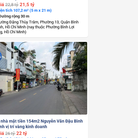
iá
21,5 tỷ
22,8 tỷ
iện tích 107,2 m² (5 m x 21 m)
Đường rộng 30 m
ường Đặng Thùy Trâm, Phường 13, Quận Bình
h, Hồ Chí Minh (nay thuộc Phường Bình Lợi
g, Hồ Chí Minh)
%
 nhà mặt tiền 154m2 Nguyễn Văn Đậu Bình
h vị trí vàng kinh doanh
iá
22 tỷ
26 tỷ