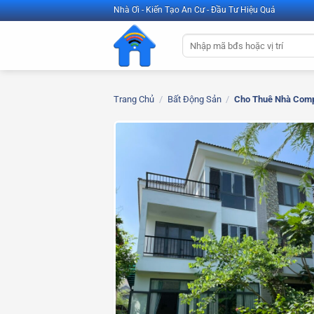
Bỏ
Nhà Ơi - Kiến Tạo An Cư - Đầu Tư Hiệu Quả
qua
Tìm
nội
kiếm:
dung
Trang Chủ
/
Bất Động Sản
/
Cho Thuê Nhà Comp