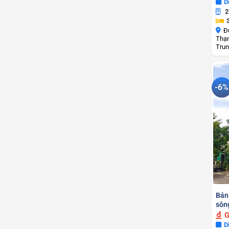
D
2
Đ
Thạn
Trun
-6%
Bán
sôn
G
D