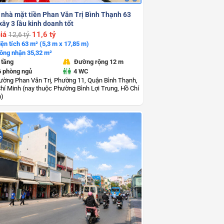
 nhà mặt tiền Phan Văn Trị Bình Thạnh 63
ây 3 lầu kinh doanh tốt
iá
11,6 tỷ
12,6 tỷ
iện tích 63 m² (5,3 m x 17,85 m)
ông nhận 35,32 m²
 tầng
Đường rộng 12 m
6 phòng ngủ
4 WC
ường Phan Văn Trị, Phường 11, Quận Bình Thạnh,
hí Minh (nay thuộc Phường Bình Lợi Trung, Hồ Chí
h)
%