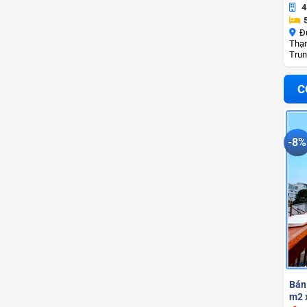
4
Đ
Thạn
Trun
C
-8%
Bán
m2 x