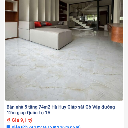
Bán nhà 5 tầng 74m2 Hà Huy Giáp sát Gò Vấp đường
12m giáp Quốc Lộ 1A
Giá
9,1 tỷ
Diện tích 74,1 m² (4,15 m x 16 m x 6 m)