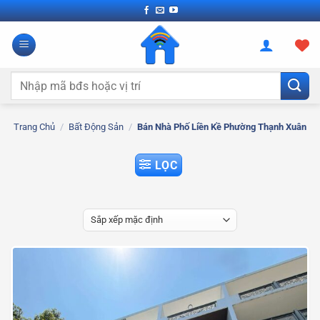
Bỏ
qua
nội
dung
Tìm
kiếm:
Trang Chủ
/
Bất Động Sản
/
Bán Nhà Phố Liền Kề Phường Thạnh Xuân
LỌC