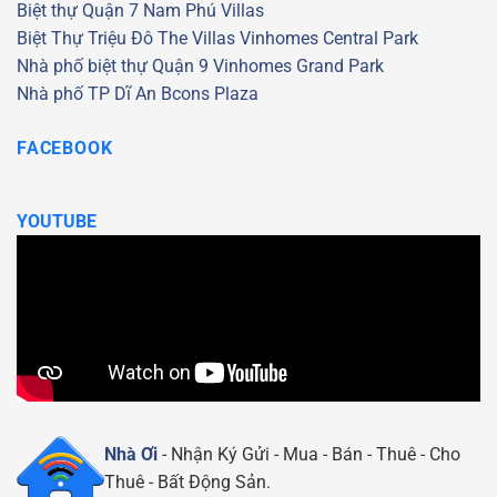
Biệt thự Quận 7
Nam Phú Villas
Biệt Thự Triệu Đô
The Villas
Vinhomes Central Park
Nhà phố biệt thự Quận 9
Vinhomes Grand Park
Nhà phố TP Dĩ An
Bcons Plaza
FACEBOOK
YOUTUBE
Nhà Ơi
- Nhận Ký Gửi - Mua - Bán - Thuê - Cho
Thuê - Bất Động Sản.