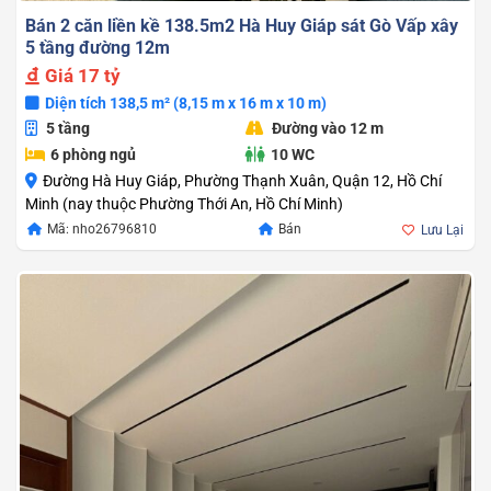
Bán 2 căn liền kề 138.5m2 Hà Huy Giáp sát Gò Vấp xây
5 tầng đường 12m
Giá
17 tỷ
Diện tích 138,5 m² (8,15 m x 16 m x 10 m)
5 tầng
Đường vào 12 m
6 phòng ngủ
10 WC
Đường Hà Huy Giáp, Phường Thạnh Xuân, Quận 12, Hồ Chí
Minh (nay thuộc Phường Thới An, Hồ Chí Minh)
Mã: nho26796810
Bán
Lưu Lại