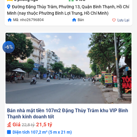
Đường Đặng Thùy Trâm, Phường 13, Quận Bình Thạnh, Hồ Chí
Minh (nay thuộc Phường Bình Lợi Trung, Hồ Chí Minh)
Mã: nho26796804
Bán
Lưu Lại
-6%
Bán nhà mặt tiền 107m2 Đặng Thùy Trâm khu VIP Bình
Thạnh kinh doanh tốt
Giá
21,5 tỷ
22,8 tỷ
Diện tích 107,2 m² (5 m x 21 m)