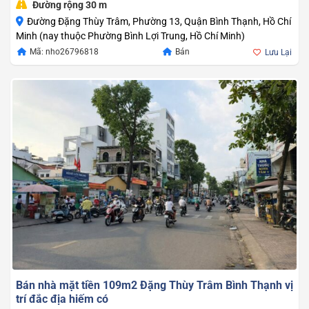
Đường rộng 30 m
Đường Đặng Thùy Trâm, Phường 13, Quận Bình Thạnh, Hồ Chí
Minh (nay thuộc Phường Bình Lợi Trung, Hồ Chí Minh)
Giá
Giá
Mã: nho26796818
Bán
Lưu Lại
gốc
hiện
là:
tại
22.800.000.000
là:
21.500.000.000
Bán nhà mặt tiền 109m2 Đặng Thùy Trâm Bình Thạnh vị
trí đắc địa hiếm có