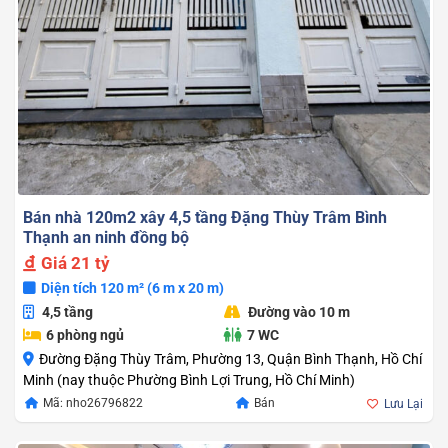
Bán nhà 120m2 xây 4,5 tầng Đặng Thùy Trâm Bình
Thạnh an ninh đồng bộ
Giá
21 tỷ
Diện tích 120 m² (6 m x 20 m)
4,5 tầng
Đường vào 10 m
6 phòng ngủ
7 WC
Đường Đặng Thùy Trâm, Phường 13, Quận Bình Thạnh, Hồ Chí
Minh (nay thuộc Phường Bình Lợi Trung, Hồ Chí Minh)
Mã: nho26796822
Bán
Lưu Lại