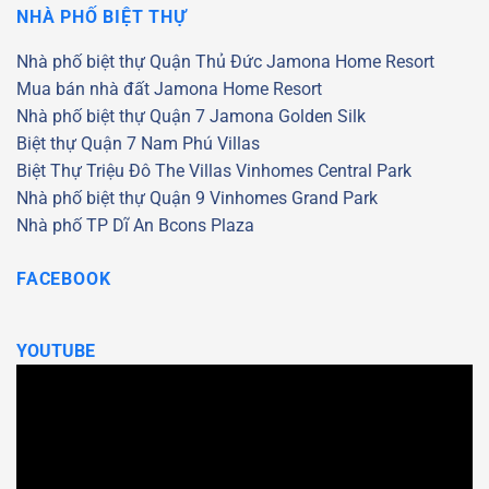
NHÀ PHỐ BIỆT THỰ
Nhà phố biệt thự Quận Thủ Đức
Jamona Home Resort
Mua bán nhà đất Jamona Home Resort
Nhà phố biệt thự Quận 7
Jamona Golden Silk
Biệt thự Quận 7
Nam Phú Villas
Biệt Thự Triệu Đô
The Villas
Vinhomes Central Park
Nhà phố biệt thự Quận 9
Vinhomes Grand Park
Nhà phố TP Dĩ An
Bcons Plaza
FACEBOOK
YOUTUBE