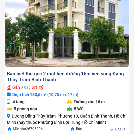
Bán biệt thự góc 2 mặt tiền đường 16m ven sông Đặng
Thùy Trâm Bình Thạnh
Giá
31 tỷ
33 tỷ
Diện tích 183,6 m² (10,75 m x 17 m)
4 tầng
Đường vào 16 m
5 phòng ngủ
5 WC
Đường Đặng Thùy Trâm, Phường 13, Quận Bình Thạnh, Hồ Chí
Minh (nay thuộc Phường Bình Lợi Trung, Hồ Chí Minh)
Giá
Giá
Mã: nho26796806
Bán
Lưu Lại
gốc
hiện