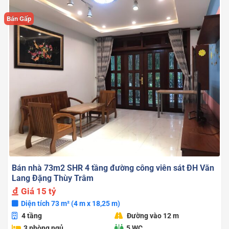
Bán Gấp
Bán nhà 73m2 SHR 4 tầng đường công viên sát ĐH Văn
Lang Đặng Thùy Trâm
Giá
15 tỷ
Diện tích 73 m² (4 m x 18,25 m)
4 tầng
Đường vào 12 m
3 phòng ngủ
5 WC