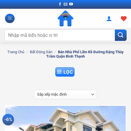
Bỏ
qua
nội
dung
Tìm
kiếm:
Trang Chủ
/
Bất Động Sản
/
Bán Nhà Phố Liền Kề Đường Đặng Thùy
Trâm Quận Bình Thạnh
LỌC
-6%