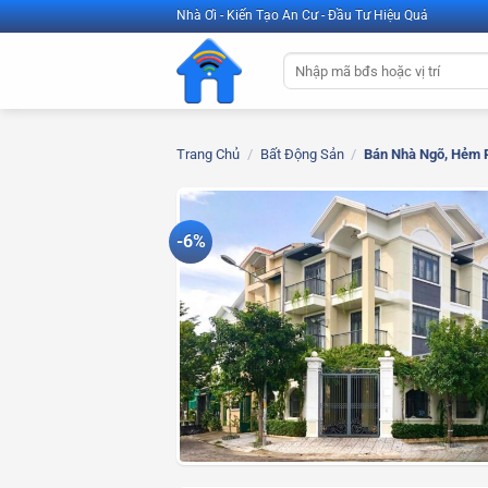
Bỏ
Nhà Ơi - Kiến Tạo An Cư - Đầu Tư Hiệu Quả
qua
Tìm
nội
kiếm:
dung
Trang Chủ
/
Bất Động Sản
/
Bán Nhà Ngõ, Hẻm 
-6%