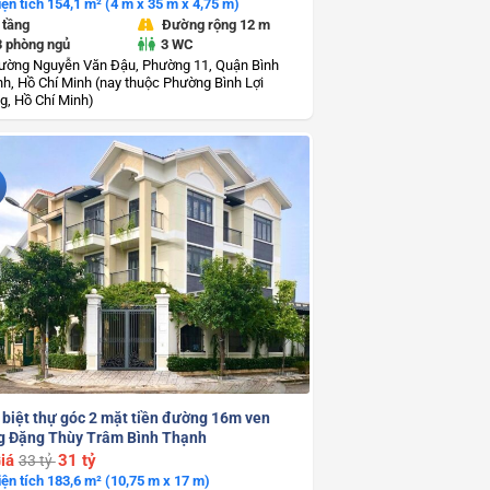
iện tích 154,1 m² (4 m x 35 m x 4,75 m)
 tầng
Đường rộng 12 m
3 phòng ngủ
3 WC
ường Nguyễn Văn Đậu, Phường 11, Quận Bình
h, Hồ Chí Minh (nay thuộc Phường Bình Lợi
g, Hồ Chí Minh)
 biệt thự góc 2 mặt tiền đường 16m ven
g Đặng Thùy Trâm Bình Thạnh
iá
31 tỷ
33 tỷ
iện tích 183,6 m² (10,75 m x 17 m)