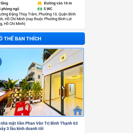
 tầng
Đường vào 16 m
5 phòng ngủ
5 WC
ường Đặng Thùy Trâm, Phường 13, Quận Bình
h, Hồ Chí Minh (nay thuộc Phường Bình Lợi
g, Hồ Chí Minh)
Ó THỂ BẠN THÍCH
 nhà mặt tiền Phan Văn Trị Bình Thạnh 63
ây 3 lầu kinh doanh tốt