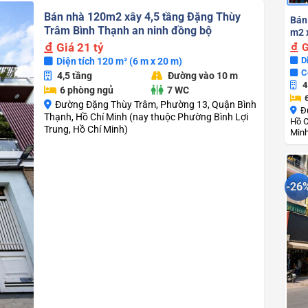
33.000.000.000 ₫.
là:
31.000.000.000 ₫.
Bán nhà 120m2 xây 4,5 tầng Đặng Thùy
Bán
Trâm Bình Thạnh an ninh đồng bộ
m2 x
Giá
21 tỷ
G
D
Diện tích 120 m² (6 m x 20 m)
C
4,5 tầng
Đường vào 10 m
4
6 phòng ngủ
7 WC
Đường Đặng Thùy Trâm, Phường 13, Quận Bình
Đ
Thạnh, Hồ Chí Minh (nay thuộc Phường Bình Lợi
Hồ C
Trung, Hồ Chí Minh)
Min
-26