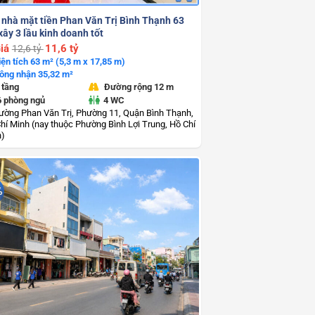
 nhà mặt tiền Phan Văn Trị Bình Thạnh 63
ây 3 lầu kinh doanh tốt
iá
11,6 tỷ
12,6 tỷ
iện tích 63 m² (5,3 m x 17,85 m)
ông nhận 35,32 m²
 tầng
Đường rộng 12 m
6 phòng ngủ
4 WC
ường Phan Văn Trị, Phường 11, Quận Bình Thạnh,
hí Minh (nay thuộc Phường Bình Lợi Trung, Hồ Chí
h)
%