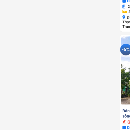
D
2
Đ
Thạn
Trun
-6%
Bán
sôn
G
D