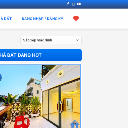
HÀ ĐẤT
ĐĂNG NHẬP / ĐĂNG KÝ
HÀ ĐẤT ĐANG HOT