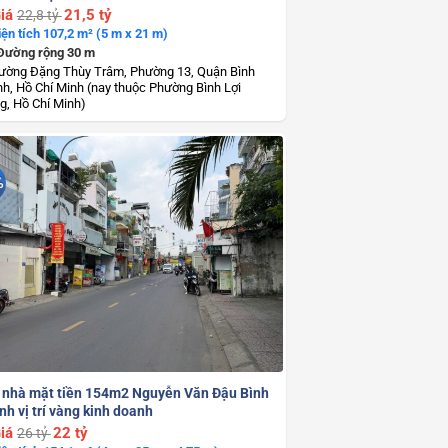
iá
21,5 tỷ
22,8 tỷ
iện tích 107,2 m² (5 m x 21 m)
Đường rộng 30 m
ường Đặng Thùy Trâm, Phường 13, Quận Bình
h, Hồ Chí Minh (nay thuộc Phường Bình Lợi
g, Hồ Chí Minh)
%
 nhà mặt tiền 154m2 Nguyễn Văn Đậu Bình
h vị trí vàng kinh doanh
iá
22 tỷ
26 tỷ