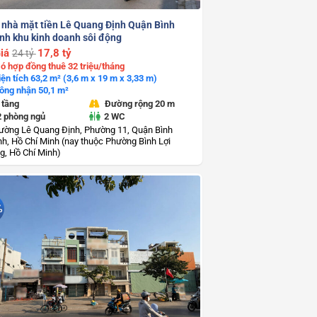
 nhà mặt tiền Lê Quang Định Quận Bình
nh khu kinh doanh sôi động
iá
17,8 tỷ
24 tỷ
ó hợp đồng thuê 32 triệu/tháng
iện tích 63,2 m² (3,6 m x 19 m x 3,33 m)
ông nhận 50,1 m²
 tầng
Đường rộng 20 m
2 phòng ngủ
2 WC
ường Lê Quang Định, Phường 11, Quận Bình
h, Hồ Chí Minh (nay thuộc Phường Bình Lợi
g, Hồ Chí Minh)
%