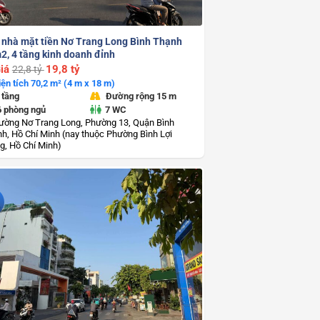
 nhà mặt tiền Nơ Trang Long Bình Thạnh
2, 4 tầng kinh doanh đỉnh
iá
19,8 tỷ
22,8 tỷ
iện tích 70,2 m² (4 m x 18 m)
 tầng
Đường rộng 15 m
6 phòng ngủ
7 WC
ường Nơ Trang Long, Phường 13, Quận Bình
h, Hồ Chí Minh (nay thuộc Phường Bình Lợi
g, Hồ Chí Minh)