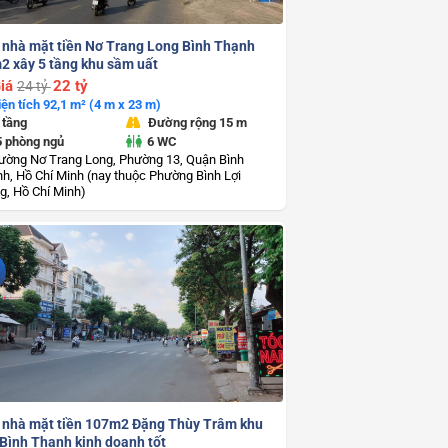
 nhà mặt tiền Nơ Trang Long Bình Thạnh
2 xây 5 tầng khu sầm uất
iá
22 tỷ
24 tỷ
iện tích 92,1 m² (4 m x 23 m)
 tầng
Đường rộng 15 m
5 phòng ngủ
6 WC
ường Nơ Trang Long, Phường 13, Quận Bình
h, Hồ Chí Minh (nay thuộc Phường Bình Lợi
g, Hồ Chí Minh)
 nhà mặt tiền 107m2 Đặng Thùy Trâm khu
 Bình Thạnh kinh doanh tốt