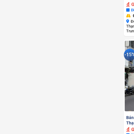
G
D
Đ
Thạn
Trun
-15
Bán
Thạn
G