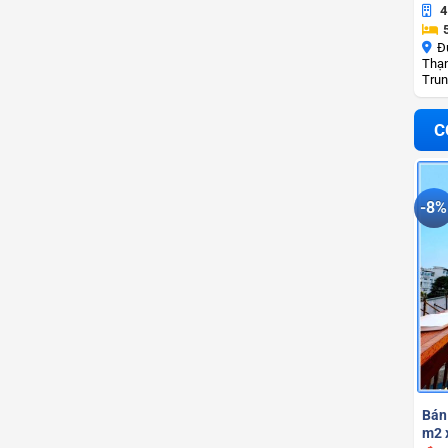
4
Đ
Thạn
Trun
C
-8%
Bán
m2 x