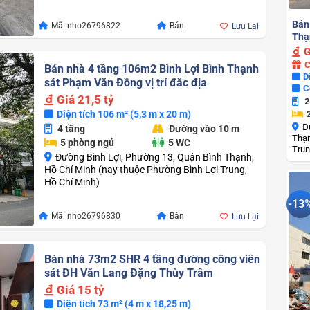
Bán
Mã: nho26796822
Bán
Lưu Lại
Thạ
G
C
Bán nhà 4 tầng 106m2 Bình Lợi Bình Thạnh
D
sát Phạm Văn Đồng vị trí đắc địa
C
Giá
21,5 tỷ
2
Diện tích 106 m² (5,3 m x 20 m)
Đ
4 tầng
Đường vào 10 m
Thạn
5 phòng ngủ
5 WC
Trun
Đường Bình Lợi, Phường 13, Quận Bình Thạnh,
Hồ Chí Minh (nay thuộc Phường Bình Lợi Trung,
Hồ Chí Minh)
-13
Mã: nho26796830
Bán
Lưu Lại
Bán nhà 73m2 SHR 4 tầng đường công viên
sát ĐH Văn Lang Đặng Thùy Trâm
Giá
15 tỷ
Diện tích 73 m² (4 m x 18,25 m)