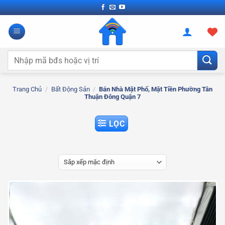
Bỏ
qua
nội
dung
Tìm
kiếm:
Trang Chủ
/
Bất Động Sản
/
Bán Nhà Mặt Phố, Mặt Tiền Phường Tân
Thuận Đông Quận 7
LỌC