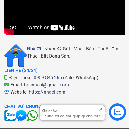
Nhà Ơi
- Nhận Ký Gửi - Mua - Bán - Thuê - Cho
Thuê - Bất Động Sản.
LIÊN HỆ (24/24)
Điện Thoại:
0909.845.266
(Zalo, WhatsApp).
Email:
bdsnhaoi@gmail.com
Website:
https://nhaoi.com
CHAT VỚI CHÚNG TÔI
Xin chào !
Chúng tôi có thể giúp gì cho bạn?