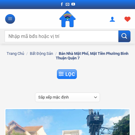
Bỏ
qua
nội
dung
Tìm
kiếm:
Trang Chủ
/
Bất Động Sản
/
Bán Nhà Mặt Phố, Mặt Tiền Phường Bình
Thuận Quận 7
LỌC