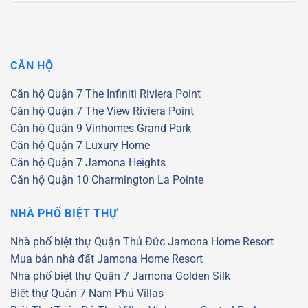
là:
tại
28.000.000.000
là:
26.000.000.000
CĂN HỘ
Căn hộ Quận 7
The Infiniti Riviera Point
Căn hộ Quận 7
The View Riviera Point
Căn hộ Quận 9
Vinhomes Grand Park
Căn hộ Quận 7
Luxury Home
Căn hộ Quận 7
Jamona Heights
Căn hộ Quận 10
Charmington La Pointe
NHÀ PHỐ BIỆT THỰ
Nhà phố biệt thự Quận Thủ Đức
Jamona Home Resort
Mua bán nhà đất Jamona Home Resort
Nhà phố biệt thự Quận 7
Jamona Golden Silk
Biệt thự Quận 7
Nam Phú Villas