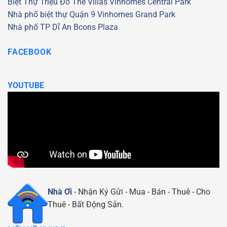
Biệt Thự Triệu Đô
The Villas
Vinhomes Central Park
Nhà phố biệt thự Quận 9
Vinhomes Grand Park
Nhà phố TP Dĩ An
Bcons Plaza
FACEBOOK
YOUTUBE
Nhà Ơi
- Nhận Ký Gửi - Mua - Bán - Thuê - Cho
Thuê - Bất Động Sản.