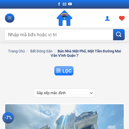
Bỏ
qua
nội
dung
Tìm
kiếm:
Trang Chủ
/
Bất Động Sản
/
Bán Nhà Mặt Phố, Mặt Tiền Đường Mai
Văn Vĩnh Quận 7
LỌC
-7%