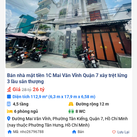
Bán nhà mặt tiền 1C Mai Văn Vĩnh Quận 7 xây trệt lửng
3 lầu sân thượng
Giá
26 tỷ
28 tỷ
Diện tích 112,9 m² (6,3 m x 17,9 m x 6,58 m)
4,5 tầng
Đường rộng 12 m
6 phòng ngủ
8 WC
Đường Mai Văn Vĩnh, Phường Tân Kiểng, Quận 7, Hồ Chí Minh
(nay thuộc Phường Tân Hưng, Hồ Chí Minh)
Giá
Giá
Mã: nho26796788
Bán
Lưu Lại
gốc
hiện