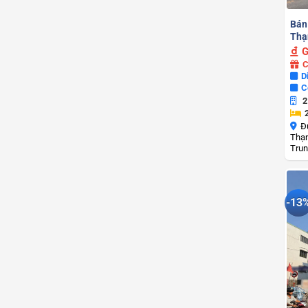
Bán
Thạ
G
C
D
C
2
Đ
Thạn
Trun
-13