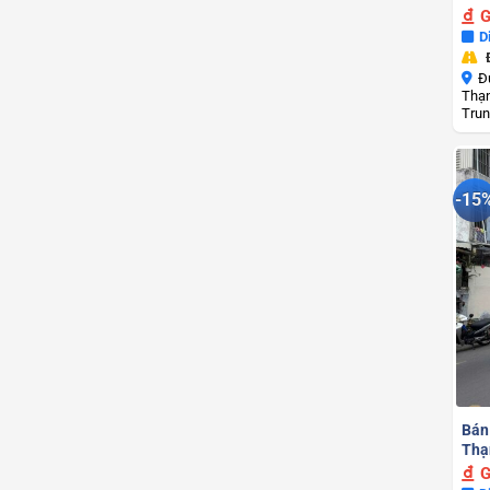
G
D
Đ
Thạn
Trun
-15
Bán
Thạn
G