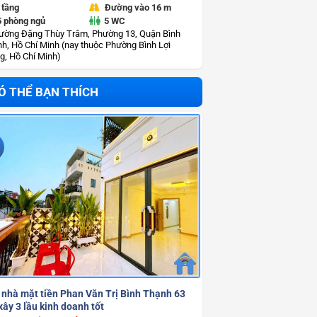
 tầng
Đường vào 16 m
5 phòng ngủ
5 WC
ường Đặng Thùy Trâm, Phường 13, Quận Bình
h, Hồ Chí Minh (nay thuộc Phường Bình Lợi
g, Hồ Chí Minh)
Ó THỂ BẠN THÍCH
 nhà mặt tiền Phan Văn Trị Bình Thạnh 63
ây 3 lầu kinh doanh tốt