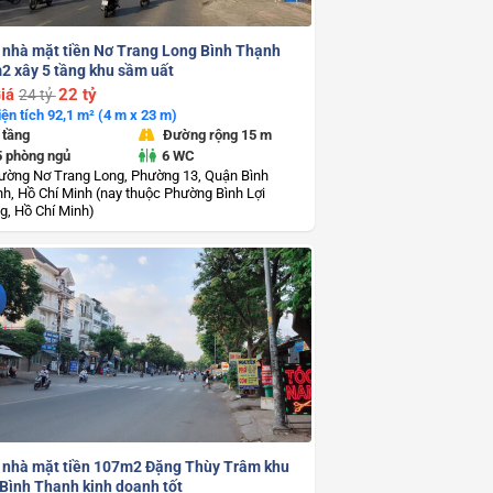
 nhà mặt tiền Nơ Trang Long Bình Thạnh
2 xây 5 tầng khu sầm uất
iá
22 tỷ
24 tỷ
iện tích 92,1 m² (4 m x 23 m)
 tầng
Đường rộng 15 m
5 phòng ngủ
6 WC
ường Nơ Trang Long, Phường 13, Quận Bình
h, Hồ Chí Minh (nay thuộc Phường Bình Lợi
g, Hồ Chí Minh)
 nhà mặt tiền 107m2 Đặng Thùy Trâm khu
 Bình Thạnh kinh doanh tốt