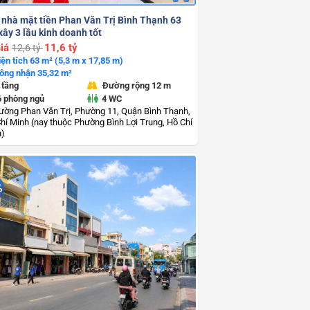
 nhà mặt tiền Phan Văn Trị Bình Thạnh 63
ây 3 lầu kinh doanh tốt
iá
11,6 tỷ
12,6 tỷ
iện tích 63 m² (5,3 m x 17,85 m)
ông nhận 35,32 m²
 tầng
Đường rộng 12 m
6 phòng ngủ
4 WC
ường Phan Văn Trị, Phường 11, Quận Bình Thạnh,
hí Minh (nay thuộc Phường Bình Lợi Trung, Hồ Chí
h)
%