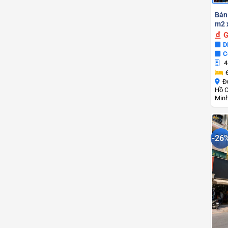
Bán
m2 x
G
D
C
4
Đ
Hồ C
Min
-26