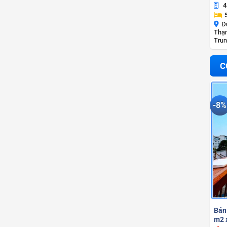
4
Đ
Thạn
Trun
C
-8%
Bán
m2 x