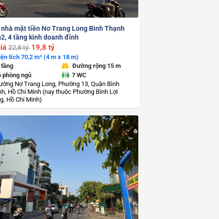
 nhà mặt tiền Nơ Trang Long Bình Thạnh
2, 4 tầng kinh doanh đỉnh
iá
19,8 tỷ
22,8 tỷ
iện tích 70,2 m² (4 m x 18 m)
 tầng
Đường rộng 15 m
6 phòng ngủ
7 WC
ường Nơ Trang Long, Phường 13, Quận Bình
h, Hồ Chí Minh (nay thuộc Phường Bình Lợi
g, Hồ Chí Minh)