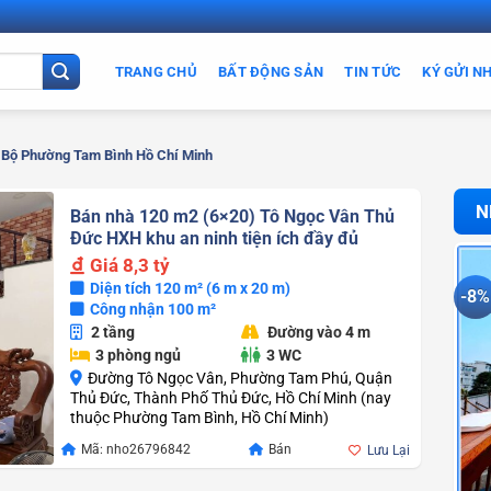
TRANG CHỦ
BẤT ĐỘNG SẢN
TIN TỨC
KÝ GỬI N
Bộ Phường Tam Bình Hồ Chí Minh
N
Bán nhà 120 m2 (6×20) Tô Ngọc Vân Thủ
Đức HXH khu an ninh tiện ích đầy đủ
Giá
8,3 tỷ
Diện tích 120 m² (6 m x 20 m)
-8%
Công nhận 100 m²
2 tầng
Đường vào 4 m
3 phòng ngủ
3 WC
Đường Tô Ngọc Vân, Phường Tam Phú, Quận
Thủ Đức, Thành Phố Thủ Đức, Hồ Chí Minh (nay
thuộc Phường Tam Bình, Hồ Chí Minh)
Mã: nho26796842
Bán
Lưu Lại