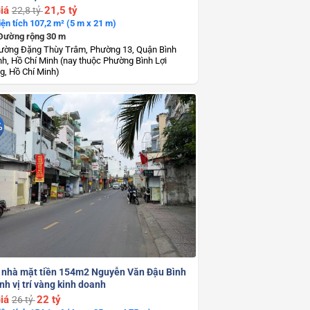
iá
21,5 tỷ
22,8 tỷ
iện tích 107,2 m² (5 m x 21 m)
Đường rộng 30 m
ường Đặng Thùy Trâm, Phường 13, Quận Bình
h, Hồ Chí Minh (nay thuộc Phường Bình Lợi
g, Hồ Chí Minh)
%
 nhà mặt tiền 154m2 Nguyễn Văn Đậu Bình
h vị trí vàng kinh doanh
iá
22 tỷ
26 tỷ