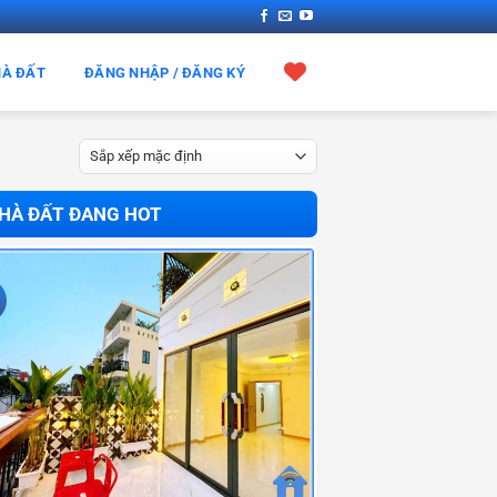
HÀ ĐẤT
ĐĂNG NHẬP / ĐĂNG KÝ
HÀ ĐẤT ĐANG HOT