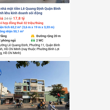
 nhà mặt tiền Lê Quang Định Quận Bình
nh khu kinh doanh sôi động
iá
17,8 tỷ
24 tỷ
ó hợp đồng thuê 32 triệu/tháng
iện tích 63,2 m² (3,6 m x 19 m x 3,33 m)
ông nhận 50,1 m²
 tầng
Đường rộng 20 m
2 phòng ngủ
2 WC
ường Lê Quang Định, Phường 11, Quận Bình
h, Hồ Chí Minh (nay thuộc Phường Bình Lợi
g, Hồ Chí Minh)
%