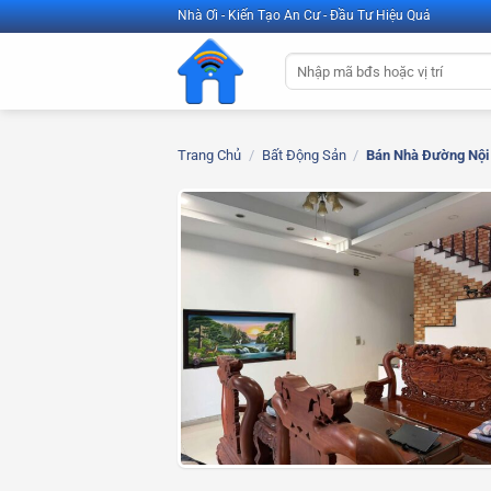
Bỏ
Nhà Ơi - Kiến Tạo An Cư - Đầu Tư Hiệu Quả
qua
Tìm
nội
kiếm:
dung
Trang Chủ
/
Bất Động Sản
/
Bán Nhà Đường Nội 