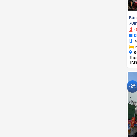
Bán
70m
G
D
4
Đ
Thạn
Trun
-8%