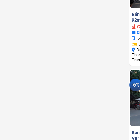
Bán
92m
G
D
5
Đ
Thạn
Trun
-6%
Bán
VIP