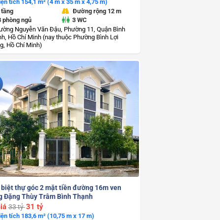
iện tích 154,1 m² (4 m x 35 m x 4,75 m)
 tầng
Đường rộng 12 m
3 phòng ngủ
3 WC
ường Nguyễn Văn Đậu, Phường 11, Quận Bình
h, Hồ Chí Minh (nay thuộc Phường Bình Lợi
g, Hồ Chí Minh)
 biệt thự góc 2 mặt tiền đường 16m ven
g Đặng Thùy Trâm Bình Thạnh
iá
31 tỷ
33 tỷ
iện tích 183,6 m² (10,75 m x 17 m)