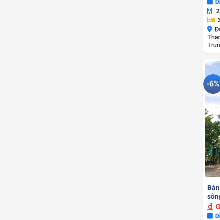
D
2
Đ
Thạn
Trun
-6%
Bán
sôn
G
D