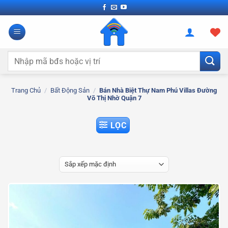
Bỏ
qua
nội
dung
Tìm
kiếm:
Trang Chủ
/
Bất Động Sản
/
Bán Nhà Biệt Thự Nam Phú Villas Đường
Võ Thị Nhờ Quận 7
LỌC