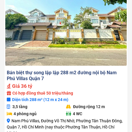
Bán biệt thự song lập lập 288 m2 đường nội bộ Nam
Phú Villas Quận 7
Giá
36 tỷ
Có hợp đồng thuê 50 triệu/tháng
Diện tích 288 m² (12 m x 24 m)
3,5 tầng
Đường rộng 12 m
4 phòng ngủ
4 WC
Nam Phú Villas, Đường Võ Thị Nhờ, Phường Tân Thuận Đông,
Quận 7, Hồ Chí Minh (nay thuộc Phường Tân Thuận, Hồ Chí