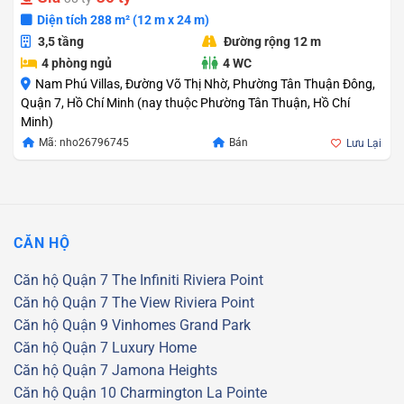
Diện tích 288 m² (12 m x 24 m)
3,5 tầng
Đường rộng 12 m
4 phòng ngủ
4 WC
Nam Phú Villas, Đường Võ Thị Nhờ, Phường Tân Thuận Đông,
Quận 7, Hồ Chí Minh (nay thuộc Phường Tân Thuận, Hồ Chí
Minh)
Giá
Giá
Mã: nho26796745
Bán
Lưu Lại
gốc
hiện
là:
tại
38.000.000.000
là:
35.000.000.000
CĂN HỘ
Căn hộ Quận 7
The Infiniti Riviera Point
Căn hộ Quận 7
The View Riviera Point
Căn hộ Quận 9
Vinhomes Grand Park
Căn hộ Quận 7
Luxury Home
Căn hộ Quận 7
Jamona Heights
Căn hộ Quận 10
Charmington La Pointe