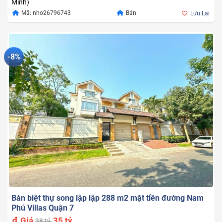
Minh)
Mã: nho26796743
Bán
Lưu Lại
-8%
Bán biệt thự song lập lập 288 m2 mặt tiền đường Nam
Phú Villas Quận 7
Giá
35 tỷ
38 tỷ